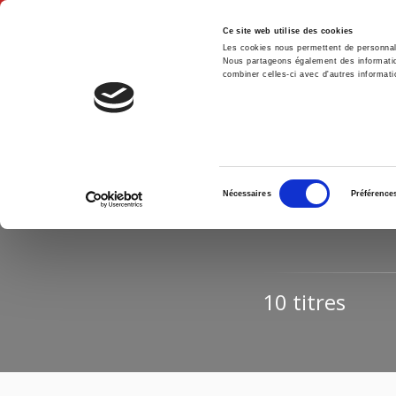
Ce site web utilise des cookies
Les cookies nous permettent de personnalis
Nous partageons également des informations
combiner celles-ci avec d'autres informatio
Accue
Accueil
Sélection
R
Nécessaires
Préférence
du
consentement
10 titres