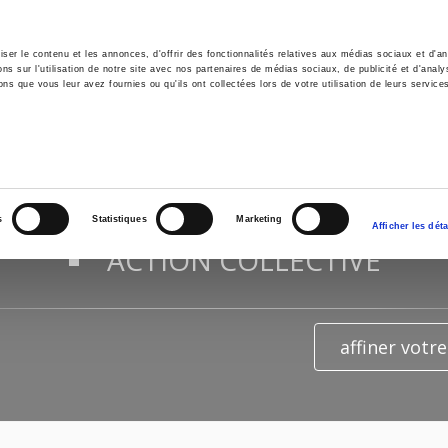
er le contenu et les annonces, d'offrir des fonctionnalités relatives aux médias sociaux et d'ana
 sur l'utilisation de notre site avec nos partenaires de médias sociaux, de publicité et d'analy
ns que vous leur avez fournies ou qu'ils ont collectées lors de votre utilisation de leurs service
il
Environnement
Histoire
International
ÉSULTATS DE LA RECHERCHE PO
s
Statistiques
Marketing
Afficher les déta
"ACTION COLLECTIVE"
affiner votr