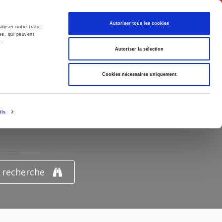
Français
Autoriser tous les cookies
lyser notre trafic.
se, qui peuvent
s.
Politique
Société
Autoriser la sélection
Cookies nécessaires uniquement
UR
ils
e recherche