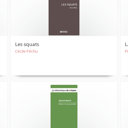
Les squats
L
Cécile Péchu
P