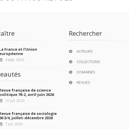
aître
Rechercher
La France et l'Union
AUTEURS
européenne
4 sept. 2026
COLLECTIONS
DOMAINES
eautés
REVUES
Revue française de science
politique 76-2, avril-juin 2026
10 juil. 2026
Revue française de sociologie
66 3/4, juillet-décembre 2026
7 juil. 2026