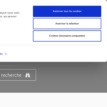
Français
Autoriser tous les cookies
lyser notre trafic.
se, qui peuvent
s.
Politique
Société
Autoriser la sélection
Cookies nécessaires uniquement
IRMANIE"
ils
e recherche