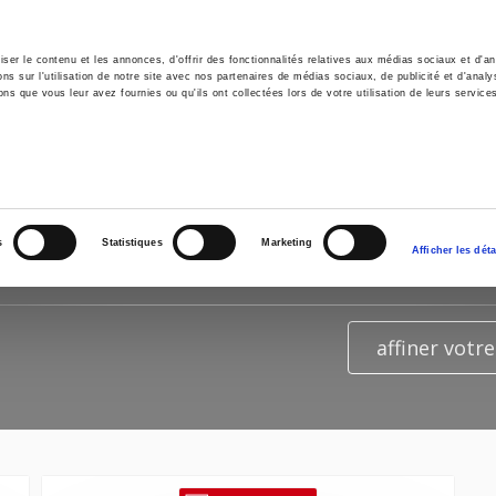
er le contenu et les annonces, d'offrir des fonctionnalités relatives aux médias sociaux et d'ana
 sur l'utilisation de notre site avec nos partenaires de médias sociaux, de publicité et d'analy
ns que vous leur avez fournies ou qu'ils ont collectées lors de votre utilisation de leurs service
il
Environnement
Histoire
International
TS DE LA RECHERCHE POUR
"B
s
Statistiques
Marketing
Afficher les déta
affiner votr