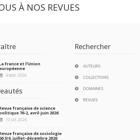
OUS À NOS REVUES
aître
Rechercher
La France et l'Union
AUTEURS
européenne
4 sept. 2026
COLLECTIONS
DOMAINES
eautés
REVUES
Revue française de science
politique 76-2, avril-juin 2026
10 juil. 2026
Revue française de sociologie
66 3/4, juillet-décembre 2026