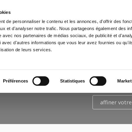
ookies
t de personnaliser le contenu et les annonces, d'offrir des fonct
il
Environnement
Histoire
International
ux et d'analyser notre trafic. Nous partageons également des in
site avec nos partenaires de médias sociaux, de publicité et d'anal
 avec d'autres informations que vous leur avez fournies ou qu'il
lisation de leurs services.
ÉSULTATS DE LA RECHERCHE PO
"DAVID CAMERON"
Préférences
Statistiques
Market
affiner votr