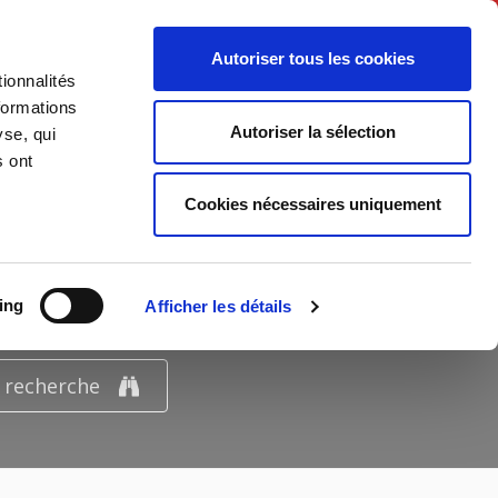
Français
Autoriser tous les cookies
ionnalités
Politique
Société
formations
Autoriser la sélection
yse, qui
s ont
Cookies nécessaires uniquement
UR
ing
Afficher les détails
e recherche