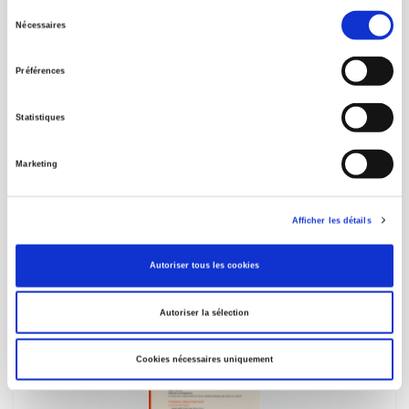
Sélection
Nécessaires
du
consentement
Préférences
Statistiques
Mitterrand et les Françaises
Un rendez-vous manqué
Marketing
Jane Jenson, Mariette Sineau
Afficher les détails
Autoriser tous les cookies
Autoriser la sélection
Cookies nécessaires uniquement