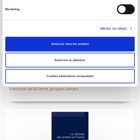
Marketing
Afficher les détails
Autoriser tous les cookies
Autoriser la sélection
Les politiques étrangères de la France et de la
Grande-Bretagne depuis 1945
Cookies nécessaires uniquement
L'inévitable ajustement
Françoise de la Serre, Jacques Leruez