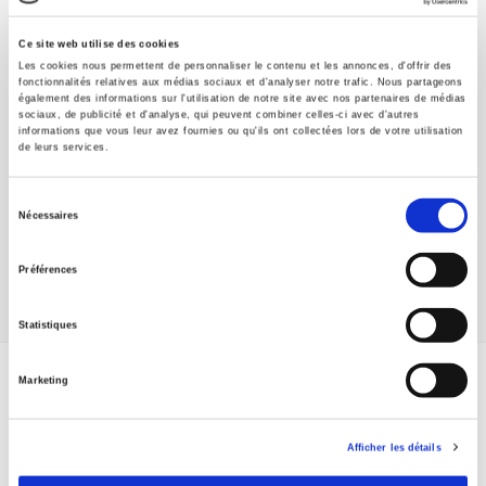
Ce site web utilise des cookies
Les cookies nous permettent de personnaliser le contenu et les annonces, d'offrir des
fonctionnalités relatives aux médias sociaux et d'analyser notre trafic. Nous partageons
également des informations sur l'utilisation de notre site avec nos partenaires de médias
sociaux, de publicité et d'analyse, qui peuvent combiner celles-ci avec d'autres
informations que vous leur avez fournies ou qu'ils ont collectées lors de votre utilisation
de leurs services.
René Rémond, historien
Jean-Noël Jeanneney, Jean-François Sirinelli
Sélection
Nécessaires
du
consentement
Préférences
Statistiques
Marketing
ABONNEZ-VOUS À NOS
REVUES
Afficher les détails