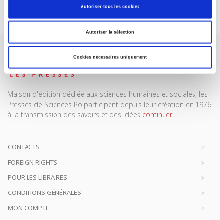
Je m’abonne
Autoriser tous les cookies
Autoriser la sélection
Cookies nécessaires uniquement
Maison d'édition dédiée aux sciences humaines et sociales, les
Presses de Sciences Po participent depuis leur création en 1976
à la transmission des savoirs et des idées
continuer
CONTACTS
FOREIGN RIGHTS
POUR LES LIBRAIRES
CONDITIONS GÉNÉRALES
MON COMPTE