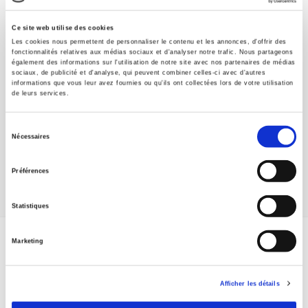
Ce site web utilise des cookies
Les cookies nous permettent de personnaliser le contenu et les annonces, d'offrir des
fonctionnalités relatives aux médias sociaux et d'analyser notre trafic. Nous partageons
également des informations sur l'utilisation de notre site avec nos partenaires de médias
sociaux, de publicité et d'analyse, qui peuvent combiner celles-ci avec d'autres
informations que vous leur avez fournies ou qu'ils ont collectées lors de votre utilisation
de leurs services.
Opinion, sondages et démocratie
Nouvelle édition entièrement actualisée
Sélection
Roland Cayrol
Nécessaires
du
consentement
Préférences
Statistiques
Marketing
ABONNEZ-VOUS À NOS
REVUES
Afficher les détails