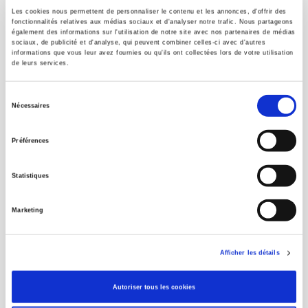
Les cookies nous permettent de personnaliser le contenu et les annonces, d'offrir des
fonctionnalités relatives aux médias sociaux et d'analyser notre trafic. Nous partageons
également des informations sur l'utilisation de notre site avec nos partenaires de médias
MEDITERRA 2008
sociaux, de publicité et d'analyse, qui peuvent combiner celles-ci avec d'autres
informations que vous leur avez fournies ou qu'ils ont collectées lors de votre utilisation
the Future of Agriculture and Food in Mediterranean
de leurs services.
Countries
CIHEAM
Sélection
Nécessaires
du
consentement
Préférences
Statistiques
Marketing
Afficher les détails
Atlas de la mondialisation 2008
Autoriser tous les cookies
Comprendre l'espace mondial contemporain - Dossier