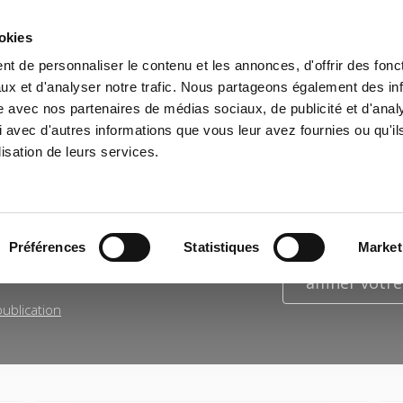
ookies
t de personnaliser le contenu et les annonces, d'offrir des fonct
il
Environnement
Histoire
International
ux et d'analyser notre trafic. Nous partageons également des in
site avec nos partenaires de médias sociaux, de publicité et d'anal
 avec d'autres informations que vous leur avez fournies ou qu'il
lisation de leurs services.
ATS DE LA RECHERCHE POUR
"
Préférences
Statistiques
Market
affiner votr
ublication