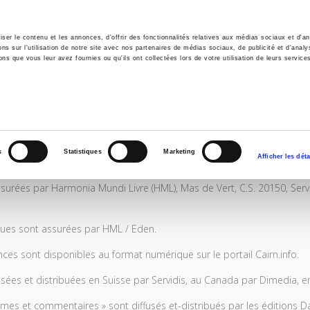
er le contenu et les annonces, d'offrir des fonctionnalités relatives aux médias sociaux et d'ana
 sur l'utilisation de notre site avec nos partenaires de médias sociaux, de publicité et d'analy
ns que vous leur avez fournies ou qu'ils ont collectées lors de votre utilisation de leurs service
il
Environnement
Histoire
International
s
Statistiques
Marketing
Afficher les déta
nt assurées par Harmonia Mundi Livre (HML), Mas de Vert, C.S. 20150, S
riques sont assurées par HML / Eden.
ces sont disponibles au format numérique sur le portail Cairn.info.
fusées et distribuées en Suisse par Servidis, au Canada par Dimedia, 
mes et commentaires » sont diffusés et-distribués par les éditions Da