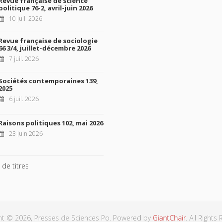
Revue française de science
politique 76-2, avril-juin 2026
10 juil. 2026
Revue française de sociologie
66 3/4, juillet-décembre 2026
7 juil. 2026
Sociétés contemporaines 139,
2025
6 juil. 2026
Raisons politiques 102, mai 2026
23 juin 2026
 de titres
ht © 2026, Presses de Sciences Po. Powered by
GiantChair
. All Rights