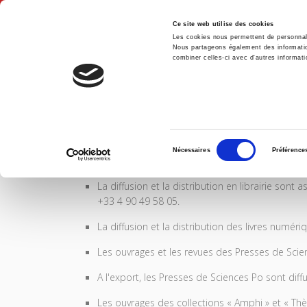
Ce site web utilise des cookies
Les cookies nous permettent de personnalis
Nous partageons également des informations
combiner celles-ci avec d'autres informatio
Accue
Information
Accueil
Sélection
Nécessaires
Préférence
Diffusion - distribution
du
consentement
La diffusion et la distribution en librairie so
+33 4 90 49 58 05.
La diffusion et la distribution des livres numé
Les ouvrages et les revues des Presses de Scien
A l'export, les Presses de Sciences Po sont dif
Les ouvrages des collections « Amphi » et « Thè