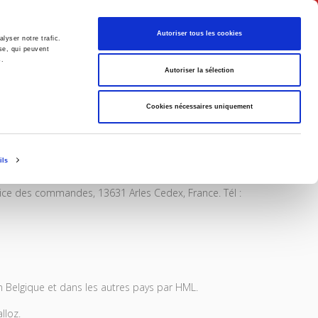
Français
Autoriser tous les cookies
lyser notre trafic.
se, qui peuvent
s.
Politique
Société
Autoriser la sélection
Cookies nécessaires uniquement
ils
ervice des commandes, 13631 Arles Cedex, France. Tél :
en Belgique et dans les autres pays par HML.
lloz.