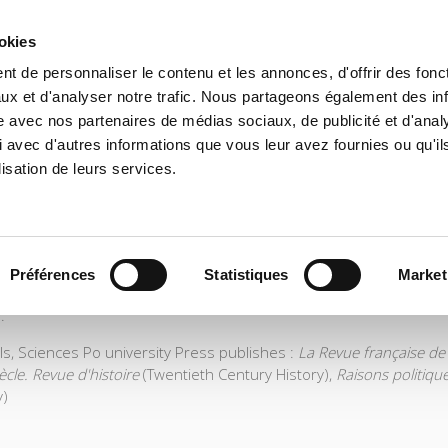
ookies
t de personnaliser le contenu et les annonces, d'offrir des fonct
e
Environment
History
International
Po
ux et d'analyser notre trafic. Nous partageons également des in
site avec nos partenaires de médias sociaux, de publicité et d'anal
 avec d'autres informations que vous leur avez fournies ou qu'il
lisation de leurs services.
role: to publish orginal research, to edit reference works for stu
l Studies Institute of Paris), it acts as a top-level university press
Préférences
Statistiques
Market
arch in its areas of specialization: geopolitics, globalization and g
.
ls, Sciences Po university Press publishes :
La Revue française de 
ècle. Revue d'histoire
(Twentieth Century History),
Raisons politiqu
y)