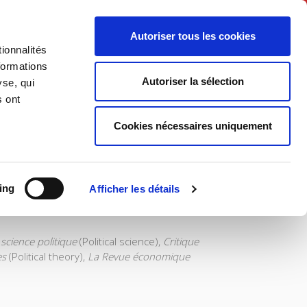
English
Autoriser tous les cookies
ionnalités
litics
Society
formations
Autoriser la sélection
yse, qui
s ont
Cookies nécessaires uniquement
dent use, and to help public and political debate.
. With more than 1000 titles in its catalogue, Sciences
ing
Afficher les détails
overnance, trends in political life, societal
science politique
(Political science),
Critique
es
(Political theory),
La Revue économique