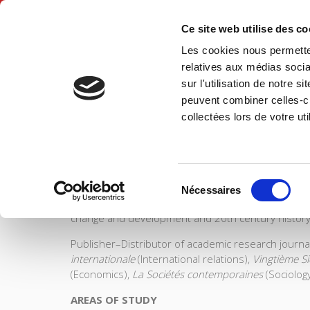
Ce site web utilise des c
Les cookies nous permetten
Hom
relatives aux médias socia
sur l'utilisation de notre 
peuvent combiner celles-ci
Information
Home
collectées lors de votre uti
SCIENCES PO UNIVERSITY PRESS
has a threefold 
Sélection
Founded in the 1950's by
Sciences Po
(the Politica
Nécessaires
du
Po University Press publishes the most advanced rese
consentement
change and development and 20th century history
Publisher–Distributor of academic research journa
internationale
(International relations),
Vingtième Si
(Economics),
La
Sociétés contemporaines
(Sociolog
AREAS OF STUDY