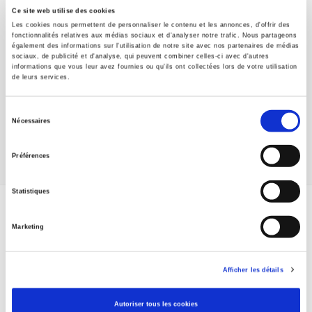
Que sait-on ?
Ce site web utilise des cookies
Presses de Sciences Po
Les cookies nous permettent de personnaliser le contenu et les annonces, d'offrir des
fonctionnalités relatives aux médias sociaux et d'analyser notre trafic. Nous partageons
Références
également des informations sur l'utilisation de notre site avec nos partenaires de médias
Presses de Sciences Po
sociaux, de publicité et d'analyse, qui peuvent combiner celles-ci avec d'autres
informations que vous leur avez fournies ou qu'ils ont collectées lors de votre utilisation
Relations internationales
de leurs services.
Presses de Sciences Po
Sélection
Sécuriser l'emploi
Nécessaires
du
Presses de Sciences Po
consentement
Préférences
Statistiques
ABONNEZ-VOUS À NOS
Marketing
REVUES
Afficher les détails
Je m’abonne
Autoriser tous les cookies