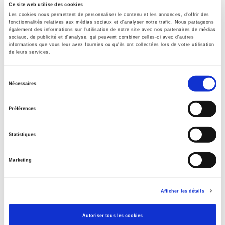
Ce site web utilise des cookies
Presse
Les cookies nous permettent de personnaliser le contenu et les annonces, d'offrir des
fonctionnalités relatives aux médias sociaux et d'analyser notre trafic. Nous partageons
également des informations sur l'utilisation de notre site avec nos partenaires de médias
Sommaire
sociaux, de publicité et d'analyse, qui peuvent combiner celles-ci avec d'autres
informations que vous leur avez fournies ou qu'ils ont collectées lors de votre utilisation
de leurs services.
Spécifications
Sélection
Nécessaires
du
Éditeur
consentement
Préférences
Presses de Sciences Po
Partie du titre
Statistiques
Numéro 34
Auteur
Marketing
Judith Assouly
Collection
Nouveaux Débats
Afficher les détails
Langue
français
Autoriser tous les cookies