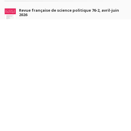
Revue française de science politique 76-2, avril-juin
2026
10 juil. 2026
Revue française de sociologie 66 3/4, juillet-décembre
2026
7 juil. 2026
Sociétés contemporaines 139, 2025
6 juil. 2026
Raisons politiques 102, mai 2026
23 juin 2026
plus de titres
Rechercher