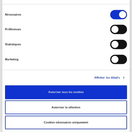
Sélection
Nécessaires
Rome, promenades sociologiques
du
consentement
Préférences
La violence au nom de la loi
Statistiques
Marketing
Eduquer pour le climat ?
Afficher les détails
Penser la condition animale
Autoriser tous les cookies
Autoriser la sélection
Cookies nécessaires uniquement