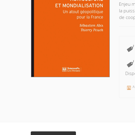
Enjeu ma
la puis
de coop
Disp
A