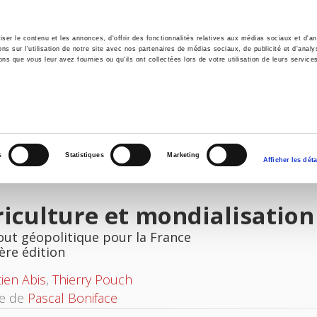
er le contenu et les annonces, d'offrir des fonctionnalités relatives aux médias sociaux et d'ana
 sur l'utilisation de notre site avec nos partenaires de médias sociaux, de publicité et d'analy
ns que vous leur avez fournies ou qu'ils ont collectées lors de votre utilisation de leurs service
il
Environnement
Histoire
International
s
Statistiques
Marketing
Afficher les déta
iculture et mondialisation
out géopolitique pour la France
ère édition
ien Abis
,
Thierry Pouch
ce de
Pascal Boniface