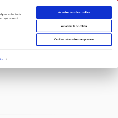
Français
Autoriser tous les cookies
lyser notre trafic.
se, qui peuvent
s.
Politique
Société
Autoriser la sélection
Cookies nécessaires uniquement
ils