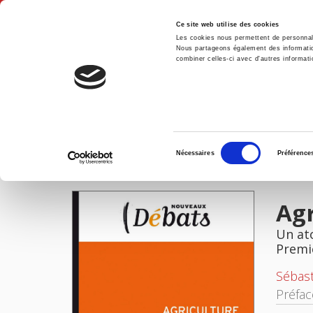
Ce site web utilise des cookies
Les cookies nous permettent de personnalis
Nous partageons également des informations
combiner celles-ci avec d'autres informatio
Accue
Accueil
Sélection
Nécessaires
Préférence
du
IMAGES
consentement
Agr
Un at
Premi
Sébast
Préfa