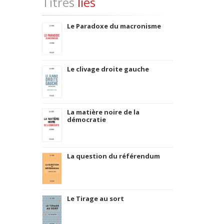
Titres
liés
Le Paradoxe du macronisme
Le clivage droite gauche
La matière noire de la
démocratie
La question du référendum
Le Tirage au sort