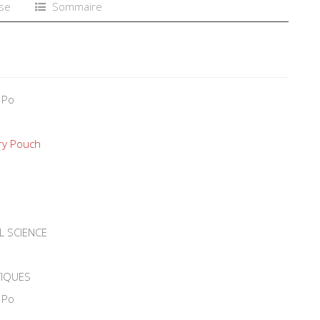
se
Sommaire
 Po
ry Pouch
L SCIENCE
TIQUES
 Po