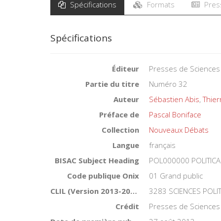
Spécifications
Formats
Pres
Spécifications
Éditeur
Presses de Sciences
Partie du titre
Numéro 32
Auteur
Sébastien Abis
,
Thier
Préface de
Pascal Boniface
Collection
Nouveaux Débats
Langue
français
BISAC Subject Heading
POL000000 POLITICA
Code publique Onix
01 Grand public
CLIL (Version 2013-2019 )
3283 SCIENCES POLI
Crédit
Presses de Sciences