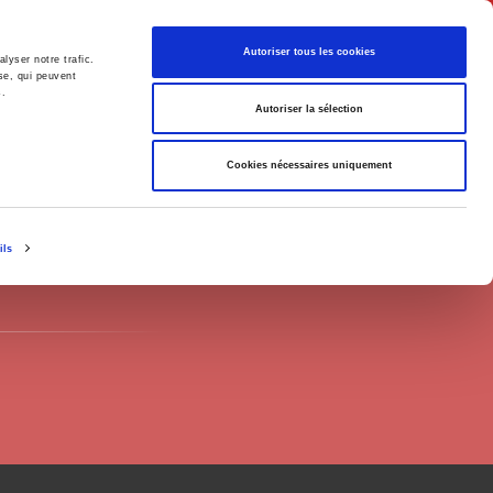
English
Autoriser tous les cookies
lyser notre trafic.
se, qui peuvent
s.
litics
Society
Autoriser la sélection
Cookies nécessaires uniquement
ils