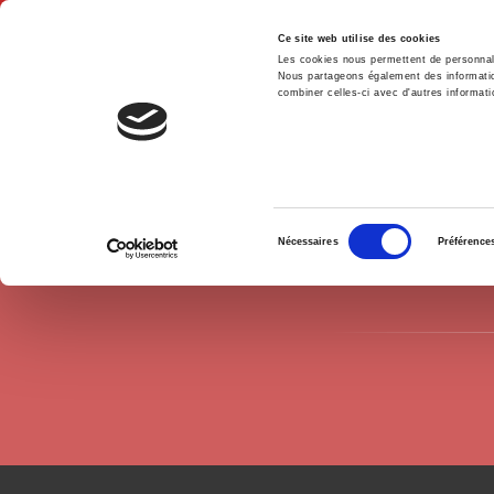
Ce site web utilise des cookies
Les cookies nous permettent de personnalis
Nous partageons également des informations
combiner celles-ci avec d'autres informatio
Hom
Authors
Christel Cournil
Home
Sélection
Nécessaires
Préférence
du
consentement