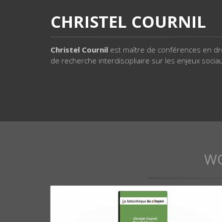
CHRISTEL COURNIL
Christel Cournil
est maître de conférences en droit
de recherche interdiscipliaire sur les enjeux socia
W