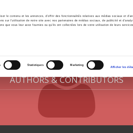
er le contenu et les annonces, d'offrir des fonctionnalités relatives aux médias sociaux et d'ana
 sur l'utilisation de notre site avec nos partenaires de médias sociaux, de publicité et d'analy
ns que vous leur avez fournies ou qu'ils ont collectées lors de votre utilisation de leurs service
e
Environment
History
International
Po
s
Statistiques
Marketing
Afficher les déta
AUTHORS & CONTRIBUTORS