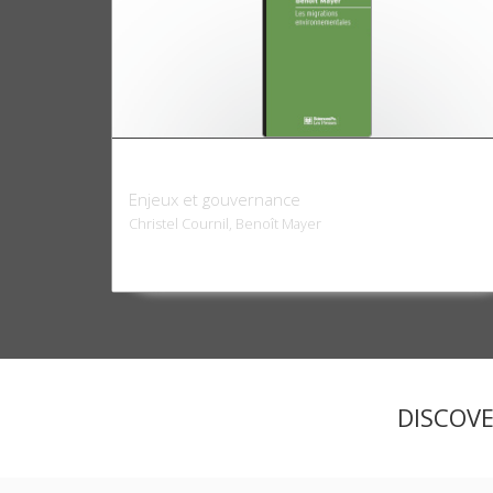
Les migrations environnementales
Enjeux et gouvernance
Christel Cournil, Benoît Mayer
DISCOV