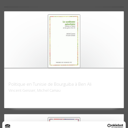
Le syndrome autoritaire
Politique en Tunisie de Bourguiba à Ben Ali
Vincent Geisser, Michel Camau