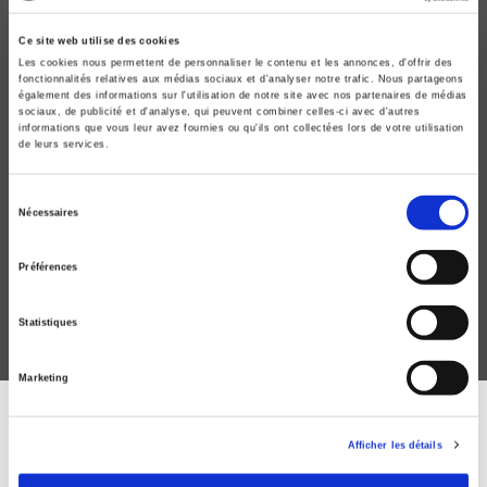
Ce site web utilise des cookies
Les cookies nous permettent de personnaliser le contenu et les annonces, d'offrir des
fonctionnalités relatives aux médias sociaux et d'analyser notre trafic. Nous partageons
également des informations sur l'utilisation de notre site avec nos partenaires de médias
sociaux, de publicité et d'analyse, qui peuvent combiner celles-ci avec d'autres
informations que vous leur avez fournies ou qu'ils ont collectées lors de votre utilisation
de leurs services.
Ethnicité républicaine
Sélection
Nécessaires
Les élites d'origine maghrébine dans le système
du
politique français
consentement
Vincent Geisser
Préférences
Statistiques
Marketing
DISCOVER OUR JOURNALS
Afficher les détails