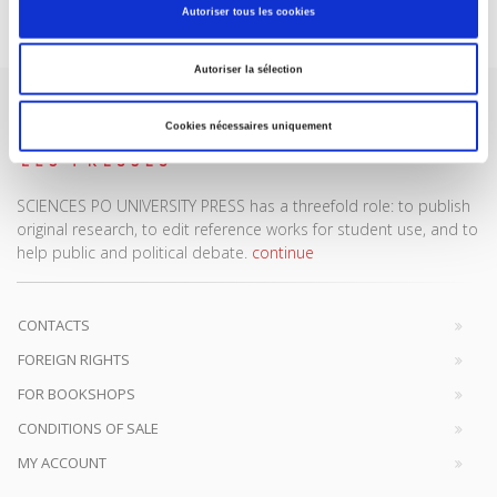
Subscribe today
Autoriser tous les cookies
Autoriser la sélection
Cookies nécessaires uniquement
SCIENCES PO UNIVERSITY PRESS has a threefold role: to publish
original research, to edit reference works for student use, and to
help public and political debate.
continue
CONTACTS
FOREIGN RIGHTS
FOR BOOKSHOPS
CONDITIONS OF SALE
MY ACCOUNT