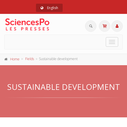
English
Toggle
navigat
Fields
Sustainable development
Home
SUSTAINABLE DEVELOPMENT