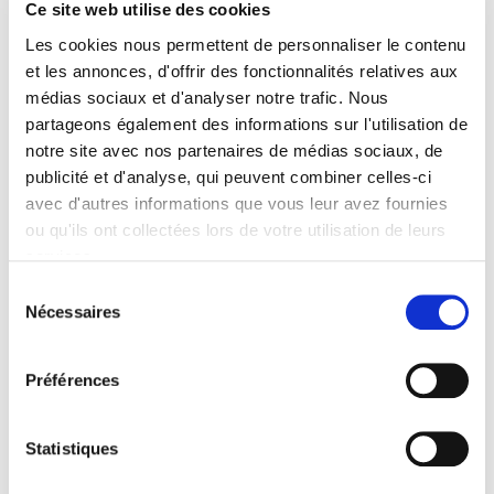
Ce site web utilise des cookies
Auteur
Les cookies nous permettent de personnaliser le contenu
Pascal Perrineau
et les annonces, d'offrir des fonctionnalités relatives aux
Collection
médias sociaux et d'analyser notre trafic. Nous
Chroniques électorales
partageons également des informations sur l'utilisation de
Langue
notre site avec nos partenaires de médias sociaux, de
français
publicité et d'analyse, qui peuvent combiner celles-ci
Mots clés
avec d'autres informations que vous leur avez fournies
Analyses électorales
,
Comportements politiques
,
Sociologie
ou qu'ils ont collectées lors de votre utilisation de leurs
électorale
services.
Catégorie (éditeur)
Sélection
Internet Hierarchy
>
Science politique
>
Fait politique
Nécessaires
du
Catégorie (éditeur)
consentement
Internet Hierarchy
>
Sociologie
>
Sociologie électorale
Préférences
Catégorie (éditeur)
Internet Hierarchy
>
Politique
Statistiques
Catégorie (éditeur)
Internet Hierarchy
>
Société