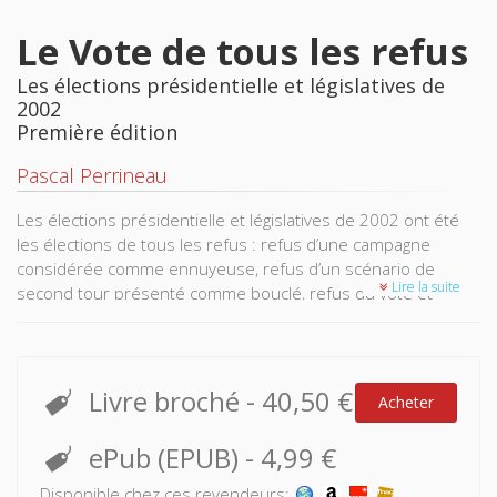
Le Vote de tous les refus
Les élections présidentielle et législatives de
2002
Première édition
Pascal Perrineau
Les élections présidentielle et législatives de 2002 ont été
les élections de tous les refus : refus d’une campagne
considérée comme ennuyeuse, refus d’un scénario de
Lire la suite
second tour présenté comme bouclé, refus du vote et
records d’abstention, refus des “grands” candidats au
premier tour de la présidentielle, et enfin refus de la
cohabitation lors des législatives. Ce livre s’efforce d’en
prendre la mesure et d’en saisir toutes les logiques.
Livre broché
-
40,50 €
Acheter
ePub (EPUB)
-
4,99 €
Disponible chez ces revendeurs: