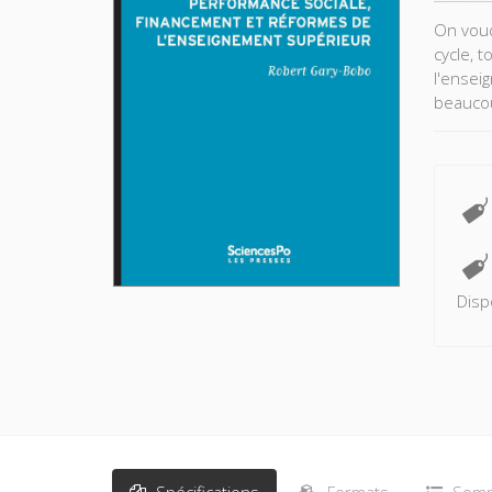
On voud
cycle, 
l'ensei
beaucou
L’Austr
d’inscr
leurs r
Robert 
universi
justice
Disp
Spécifications
Formats
Somm