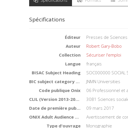
Spécifications
Éditeur
Presses de Sciences
Auteur
Robert Gary-Bobo
Collection
Sécuriser l'emploi
Langue
français
BISAC Subject Heading
SOC000000 SOCIAL 
BIC subject category (UK)
JNMN Universities
Code publique Onix
06 Professionnel et
CLIL (Version 2013-2019 )
3081 Sciences social
Date de première publication du titre
09 mars 2017
ONIX Adult Audience Rating
Avertissement de co
Type d'ouvrage
Monographie