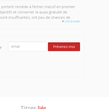
, portent remède à l'échec massif en premier
jectifs et conserver la quasi gratuité de
 sont insuffisantes, ont peu de chances de
Lire la suite
différents. Ils reposent sur des droits
iants, dont le remboursement est conditionné par
Prévenez-moi
le
donnerait les moyens de se développer à une
d’étudiants à l’impasse. Elle insufflerait plus de
ment aux jeunes issus des milieux favorisés.
Titres
liés