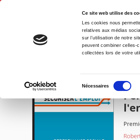
Ce site web utilise des c
Les cookies nous permetten
Accue
relatives aux médias socia
sur l'utilisation de notre 
peuvent combiner celles-ci
Performance sociale, financement et réformes de l'enseignement supérieur
Accueil
collectées lors de votre uti
IMAGES
Sélection
Nécessaires
du
Per
consentement
l'
Premi
Rober