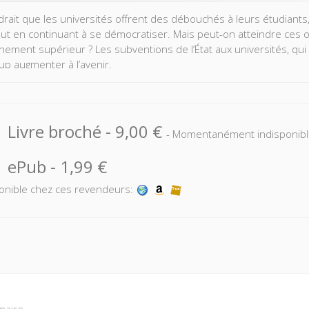
rait que les universités offrent des débouchés à leurs étudiants
tout en continuant à se démocratiser. Mais peut-on atteindre ces ob
gnement supérieur ? Les subventions de l’État aux universités, qui
p augmenter à l’avenir.
alie et le Royaume-Uni ont mis en place des modèles radicalement 
iption élevés assortis d’un système généralisé de prêts aux étud
evenus futurs.
Livre broché
-
9,00 €
- Momentanément indisponib
Gary-Bobo plaide pour une réforme inspirée de ce modèle. Elle 
té française en grave difficulté financière et qui conduit beaucoup 
ePub
-
1,99 €
 sociale dans un système qui, paradoxalement, profite essentielle
onible chez ces revendeurs:
aire