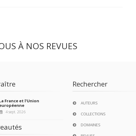
OUS À NOS REVUES
aître
Rechercher
La France et l'Union
AUTEURS
européenne
4 sept. 2026
COLLECTIONS
DOMAINES
eautés
REVUES