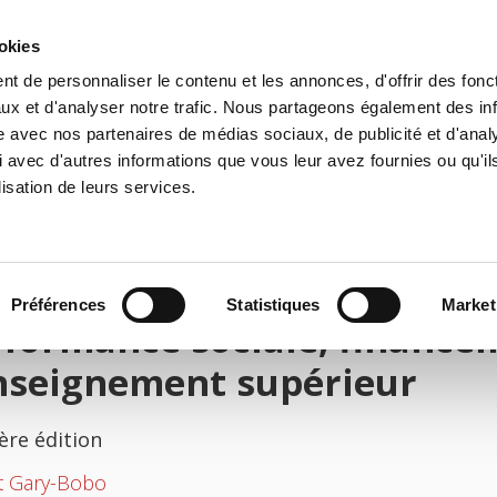
ookies
t de personnaliser le contenu et les annonces, d'offrir des fonct
il
Environnement
Histoire
International
ux et d'analyser notre trafic. Nous partageons également des in
site avec nos partenaires de médias sociaux, de publicité et d'anal
 avec d'autres informations que vous leur avez fournies ou qu'il
lisation de leurs services.
Préférences
Statistiques
Market
formance sociale, finance
enseignement supérieur
ère édition
t Gary-Bobo