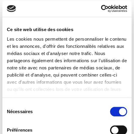
Éditeur
Presses de Sciences Po
Auteur
Ce site web utilise des cookies
Yves Tiberghien
Les cookies nous permettent de personnaliser le contenu
Collection
et les annonces, d'offrir des fonctionnalités relatives aux
Nouveaux Débats
médias sociaux et d'analyser notre trafic. Nous
Langue
partageons également des informations sur l'utilisation de
français
notre site avec nos partenaires de médias sociaux, de
Mots clés
publicité et d'analyse, qui peuvent combiner celles-ci
Chine
,
Gouvernance
,
Japon
,
Leardership
,
Pays émergents
avec d'autres informations que vous leur avez fournies
ou qu'ils ont collectées lors de votre utilisation de leurs
Catégorie (éditeur)
Internet Hierarchy
>
Monde & sociétés
>
Asie
services.
Catégorie (éditeur)
Sélection
Internet Hierarchy
>
Géopolitique
>
Gouvernance mondiale
Nécessaires
du
consentement
Catégorie (éditeur)
Internet Hierarchy
>
Géopolitique
Préférences