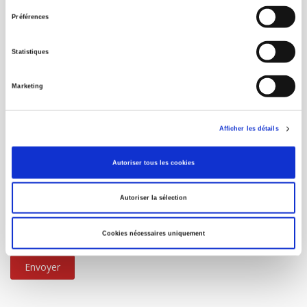
consentement
Service *
Préférences
Statistiques
Commentaire *
Marketing
Afficher les détails
Autoriser tous les cookies
Autoriser la sélection
Cookies nécessaires uniquement