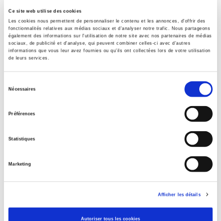
Formats
Ce site web utilise des cookies
Les cookies nous permettent de personnaliser le contenu et les annonces, d'offrir des
Sommaire
fonctionnalités relatives aux médias sociaux et d'analyser notre trafic. Nous partageons
également des informations sur l'utilisation de notre site avec nos partenaires de médias
sociaux, de publicité et d'analyse, qui peuvent combiner celles-ci avec d'autres
informations que vous leur avez fournies ou qu'ils ont collectées lors de votre utilisation
Spécifications
de leurs services.
Sélection
Nécessaires
Éditeur
du
Presses de Sciences Po
consentement
Préférences
Directeur éditorial
Francis Lebon
,
Thomas Sauvadet
Statistiques
Revue
Agora débats/jeunesses
Marketing
ISSN
12685666
Langue
Afficher les détails
français
Catégorie (éditeur)
Autoriser tous les cookies