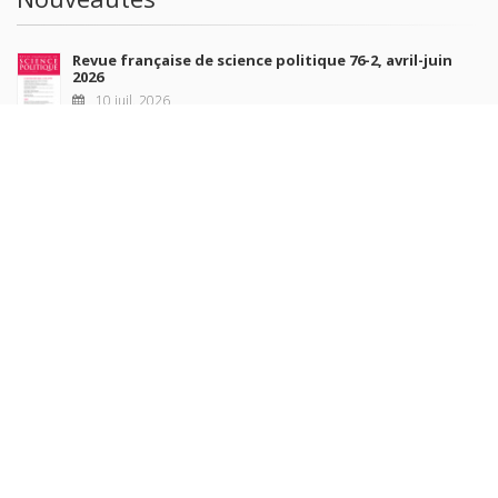
Revue française de science politique 76-2, avril-juin
2026
10 juil. 2026
Revue française de sociologie 66 3/4, juillet-décembre
2026
7 juil. 2026
Sociétés contemporaines 139, 2025
6 juil. 2026
Raisons politiques 102, mai 2026
23 juin 2026
plus de titres