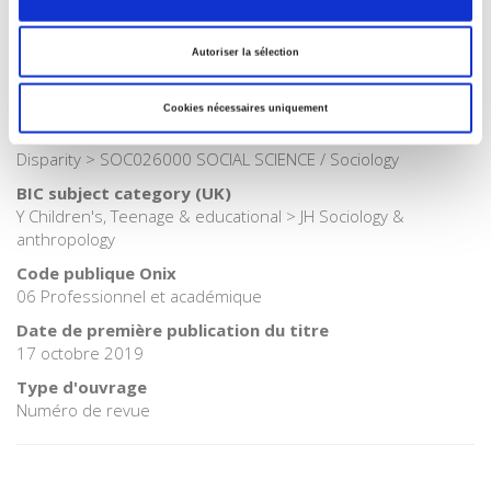
Internet Hierarchy
>
Société
Catégorie (éditeur)
Autoriser la sélection
Internet Hierarchy
>
Sociologie
BISAC Subject Heading
Cookies nécessaires uniquement
SOC050000 SOCIAL SCIENCE / Social Classes & Economic
Disparity > SOC026000 SOCIAL SCIENCE / Sociology
BIC subject category (UK)
Y Children's, Teenage & educational > JH Sociology &
anthropology
Code publique Onix
06 Professionnel et académique
Date de première publication du titre
17 octobre 2019
Type d'ouvrage
Numéro de revue