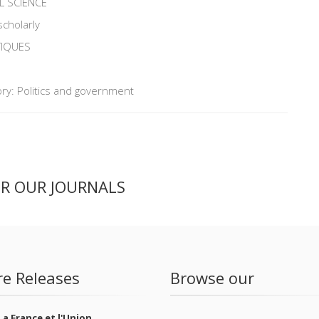
L SCIENCE
scholarly
TIQUES
ry: Politics and government
ER OUR JOURNALS
re Releases
Browse our
La France et l'Union