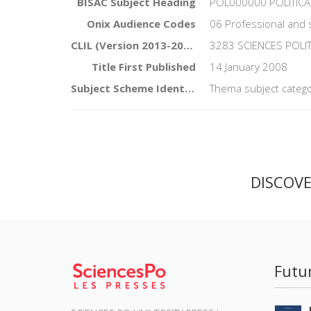
BISAC Subject Heading
POL000000 POLITICA
Onix Audience Codes
06 Professional and 
CLIL (Version 2013-2019)
3283 SCIENCES POLI
Title First Published
14 January 2008
Subject Scheme Identifier Code
Thema subject catego
DISCOV
Futu