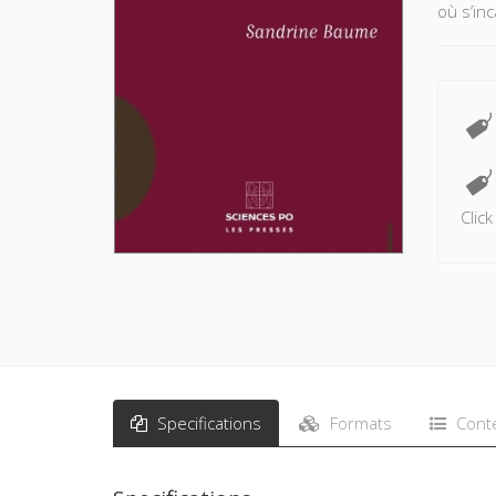
où s’in
Clic
Specifications
Formats
Cont