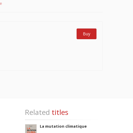
e
Buy
Related
titles
La mutation climatique