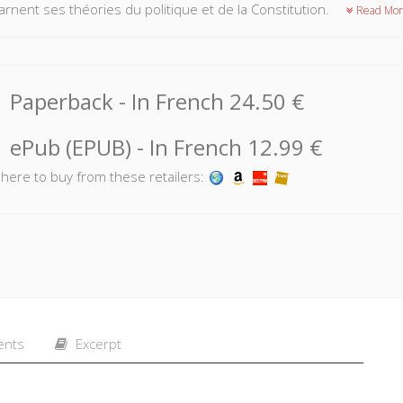
carnent ses théories du politique et de la Constitution.
Read Mor
Paperback
- In French
24.50 €
ePub (EPUB)
- In French
12.99 €
k here to buy from these retailers:
ents
Excerpt