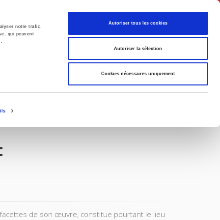
English
Autoriser tous les cookies
lyser notre trafic.
se, qui peuvent
s.
litics
Society
Autoriser la sélection
Cookies nécessaires uniquement
ils
t
s facettes de son œuvre, constitue pourtant le lieu