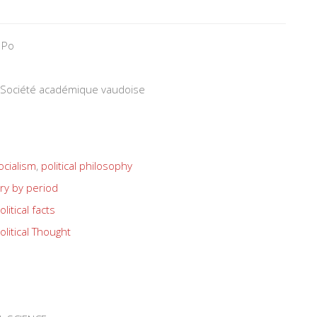
 Po
la Société académique vaudoise
ocialism
,
political philosophy
ry by period
olitical facts
olitical Thought