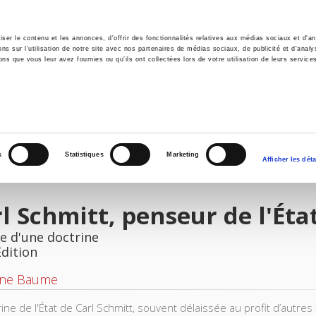
er le contenu et les annonces, d'offrir des fonctionnalités relatives aux médias sociaux et d'ana
 sur l'utilisation de notre site avec nos partenaires de médias sociaux, de publicité et d'analy
ns que vous leur avez fournies ou qu'ils ont collectées lors de votre utilisation de leurs service
e
Environment
History
International
Po
s
Statistiques
Marketing
Afficher les déta
l Schmitt, penseur de l'Éta
e d'une doctrine
Edition
ine Baume
rine de l'État de Carl Schmitt, souvent délaissée au profit d’autre