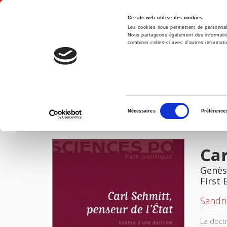
Ce site web utilise des cookies
Les cookies nous permettent de personnalis
Nous partageons également des informations
combiner celles-ci avec d'autres informatio
Hom
Carl Schmitt, penseur de l'État
Home
Sélection
Nécessaires
Préférence
du
IMAGES
FILES
consentement
Car
Genès
First 
Sandr
La doct