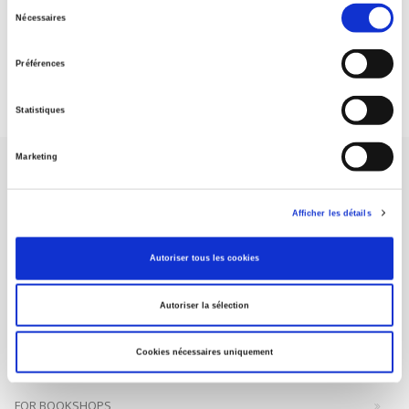
Sélection
Nécessaires
du
DISCOVER OUR JOURNALS
consentement
Préférences
Subscribe today
Statistiques
Marketing
Afficher les détails
SCIENCES PO UNIVERSITY PRESS has a threefold role: to publish
Autoriser tous les cookies
original research, to edit reference works for student use, and to
help public and political debate.
continue
Autoriser la sélection
CONTACTS
Cookies nécessaires uniquement
FOREIGN RIGHTS
FOR BOOKSHOPS