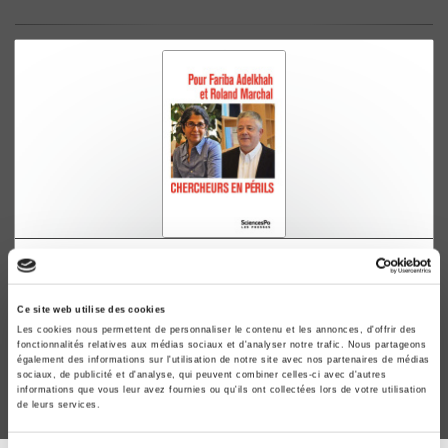
Pour Fariba Adelkhah et Roland Marchal.
Chercheurs en périls
Jean-François Bayart, Ariel Colonomos
Ce site web utilise des cookies
Les cookies nous permettent de personnaliser le contenu et les annonces, d'offrir des
fonctionnalités relatives aux médias sociaux et d'analyser notre trafic. Nous partageons
également des informations sur l'utilisation de notre site avec nos partenaires de médias
sociaux, de publicité et d'analyse, qui peuvent combiner celles-ci avec d'autres
informations que vous leur avez fournies ou qu'ils ont collectées lors de votre utilisation
de leurs services.