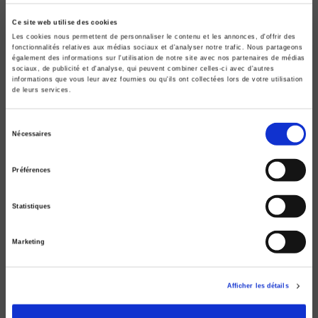
Ce site web utilise des cookies
Les cookies nous permettent de personnaliser le contenu et les annonces, d'offrir des
fonctionnalités relatives aux médias sociaux et d'analyser notre trafic. Nous partageons
également des informations sur l'utilisation de notre site avec nos partenaires de médias
sociaux, de publicité et d'analyse, qui peuvent combiner celles-ci avec d'autres
informations que vous leur avez fournies ou qu'ils ont collectées lors de votre utilisation
de leurs services.
Sélection
Nécessaires
du
consentement
Préférences
L'Etat au Cameroun
Jean-François Bayart
Statistiques
Marketing
Afficher les détails