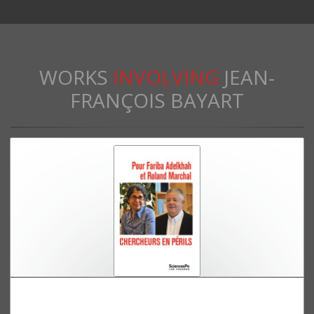
WORKS
INVOLVING
JEAN-
FRANÇOIS BAYART
Pour Fariba Adelkhah et Roland Marchal.
Chercheurs en périls