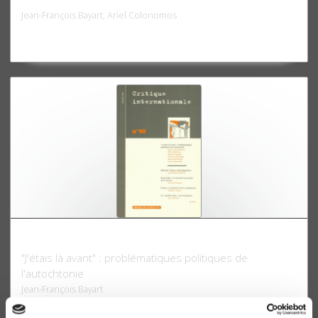
Jean-François Bayart, Ariel Colonomos
Critique internationale 10, janvier 2001
"J'étais là avant" : problématiques politiques de
l'autochtonie
Jean-François Bayart