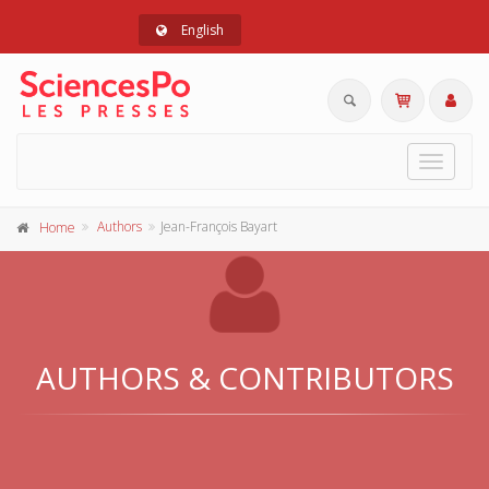
English
Toggle
navigat
Authors
Jean-François Bayart
Home
AUTHORS & CONTRIBUTORS