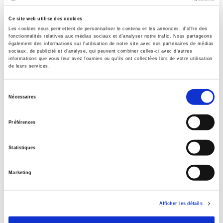
Sommaire
Ce site web utilise des cookies
Les cookies nous permettent de personnaliser le contenu et les annonces, d'offrir des
fonctionnalités relatives aux médias sociaux et d'analyser notre trafic. Nous partageons
Spécifications
également des informations sur l'utilisation de notre site avec nos partenaires de médias
sociaux, de publicité et d'analyse, qui peuvent combiner celles-ci avec d'autres
informations que vous leur avez fournies ou qu'ils ont collectées lors de votre utilisation
de leurs services.
Éditeur
Presses de Sciences Po
Sélection
Nécessaires
Auteur
du
Loïc Blondiaux
,
Bernard Manin
consentement
Préférences
Avec
Rémi Barbier
,
Clémence Bedu
,
Luigi Bobbio
,
James Bohman
,
Simone Chambers
,
Thomas Christiano
,
Jon Elster
,
Dennis F.
Statistiques
Thompson
,
Jean-Michel Fourniau
,
Archon Fung
,
Charles
Girard
,
Dominique Leydet
,
Jane Mansbridge
,
Laurence Morel
,
Marketing
Marion Paoletti
,
John Parkinson
,
Hervé Pourtois
,
Clément
Viktorovitch
,
Mark E. Warren
Collection
Afficher les détails
Académique