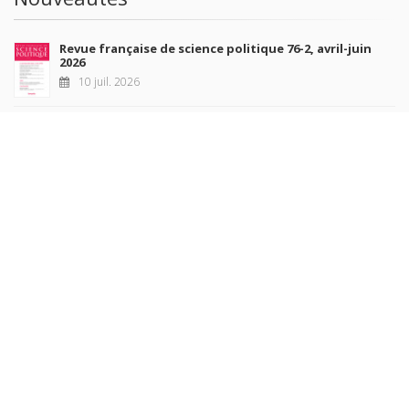
Revue française de science politique 76-2, avril-juin
2026
10 juil. 2026
Revue française de sociologie 66 3/4, juillet-décembre
2026
7 juil. 2026
Sociétés contemporaines 139, 2025
6 juil. 2026
Raisons politiques 102, mai 2026
23 juin 2026
plus de titres