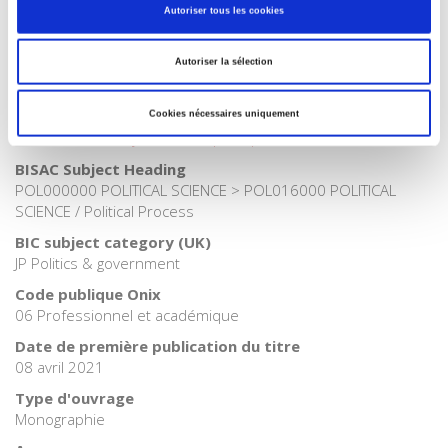
Langue
Autoriser tous les cookies
français
Catégorie (éditeur)
Autoriser la sélection
Internet Hierarchy
>
Politique
Catégorie (éditeur)
Cookies nécessaires uniquement
Internet Hierarchy
>
Science politique
BISAC Subject Heading
POL000000 POLITICAL SCIENCE > POL016000 POLITICAL
SCIENCE / Political Process
BIC subject category (UK)
JP Politics & government
Code publique Onix
06 Professionnel et académique
Date de première publication du titre
08 avril 2021
Type d'ouvrage
Monographie