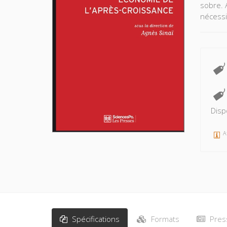
sobre. 
nécessi
Disp
A
Spécifications
Formats
Pres