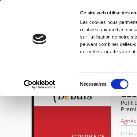
Ce site web utilise des c
Les cookies nous permetten
Accue
relatives aux médias socia
sur l'utilisation de notre 
peuvent combiner celles-ci
Économie de l'après-croissance
Accueil
collectées lors de votre uti
IMAGES
Sélection
Nécessaires
du
Éco
consentement
Politi
Premi
Agnès 
Cet ouv