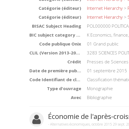
Catégorie (éditeur)
Internet Hierarchy
>
Catégorie (éditeur)
Internet Hierarchy
>
BISAC Subject Heading
POL000000 POLITICA
BIC subject category (UK)
K Economics, financ
Code publique Onix
01 Grand public
CLIL (Version 2013-2019 )
3283 SCIENCES POLI
Crédit
Presses de Sciences
Date de première publication du titre
01 septembre 2015
Code Identifiant de classement sujet
Classification théma
Type d'ouvrage
Monographie
Avec
Bibliographie
Économie de l'après-croi
-
Alternatives économiques, octobre 2015
29 sept. 