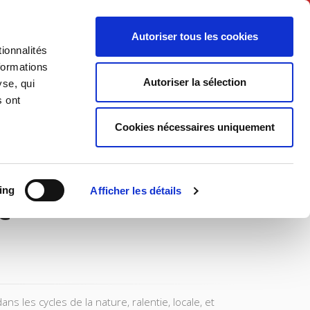
Français
Autoriser tous les cookies
ionnalités
Politique
Société
formations
Autoriser la sélection
yse, qui
s ont
Cookies nécessaires uniquement
ing
Afficher les détails
e
 les cycles de la nature, ralentie, locale, et