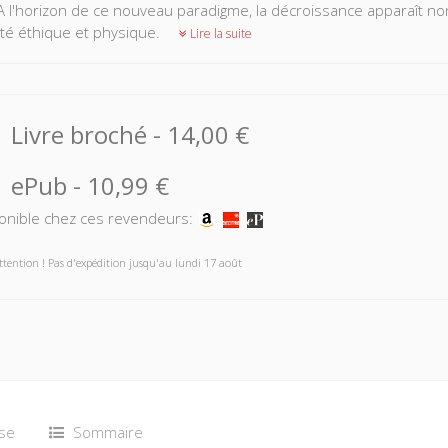
A l'horizon de ce nouveau paradigme, la décroissance apparaît
té éthique et physique.
Lire la suite
Livre broché
-
14,00 €
ePub
-
10,99 €
onible chez ces revendeurs:
ttention ! Pas d'expédition jusqu'au lundi 17 août
se
Sommaire