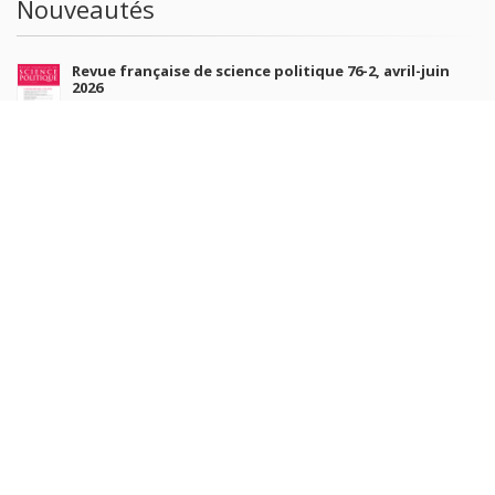
Nouveautés
Revue française de science politique 76-2, avril-juin
2026
10 juil. 2026
Revue française de sociologie 66 3/4, juillet-décembre
2026
7 juil. 2026
Sociétés contemporaines 139, 2025
6 juil. 2026
Raisons politiques 102, mai 2026
23 juin 2026
plus de titres