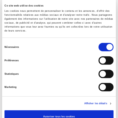
Formats
Ce site web utilise des cookies
Les cookies nous permettent de personnaliser le contenu et les annonces, d'offrir des
fonctionnalités relatives aux médias sociaux et d'analyser notre trafic. Nous partageons
Sommaire
également des informations sur l'utilisation de notre site avec nos partenaires de médias
sociaux, de publicité et d'analyse, qui peuvent combiner celles-ci avec d'autres
informations que vous leur avez fournies ou qu'ils ont collectées lors de votre utilisation
de leurs services.
Spécifications
Sélection
Nécessaires
Éditeur
du
Presses de Sciences Po
consentement
Préférences
Auteur
Gil Delannoi
Statistiques
Collection
Nouveaux Débats
Marketing
Langue
français
Afficher les détails
Catégorie (éditeur)
Internet Hierarchy
>
CONCOURS
>
Agrégation science
politique
Autoriser tous les cookies