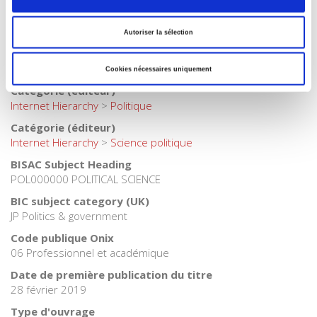
Catégorie (éditeur)
Internet Hierarchy
>
Europe
>
Construction européenne
Autoriser la sélection
Catégorie (éditeur)
Internet Hierarchy
>
International
Cookies nécessaires uniquement
Catégorie (éditeur)
Internet Hierarchy
>
Politique
Catégorie (éditeur)
Internet Hierarchy
>
Science politique
BISAC Subject Heading
POL000000 POLITICAL SCIENCE
BIC subject category (UK)
JP Politics & government
Code publique Onix
06 Professionnel et académique
Date de première publication du titre
28 février 2019
Type d'ouvrage