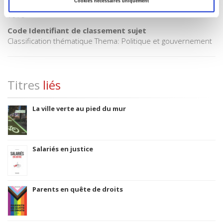
Cookies nécessaires uniquement
Date de première publication du titre
1975
Code Identifiant de classement sujet
Classification thématique Thema: Politique et gouvernement
Titres
liés
La ville verte au pied du mur
Salariés en justice
Parents en quête de droits