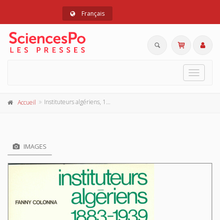
Français
Toggle
navigat
Instituteurs algériens, 1883-1939
Accueil
IMAGES