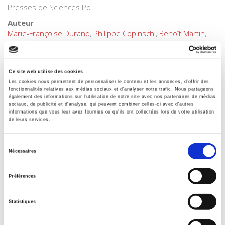
Presses de Sciences Po
Auteur
Marie-Françoise Durand
,
Philippe Copinschi
,
Benoît Martin
,
Delphine Placidi-Frot
Collection
Atlas
Ce site web utilise des cookies
Les cookies nous permettent de personnaliser le contenu et les annonces, d'offrir des
Langue
fonctionnalités relatives aux médias sociaux et d'analyser notre trafic. Nous partageons
français
également des informations sur l'utilisation de notre site avec nos partenaires de médias
sociaux, de publicité et d'analyse, qui peuvent combiner celles-ci avec d'autres
Mots clés
informations que vous leur avez fournies ou qu'ils ont collectées lors de votre utilisation
de leurs services.
Atlas
,
Brésil
,
Développement
,
Développement durable
,
Économie
,
Europe
,
Géographie
,
Gouvernance
,
Guerre
,
Medias
,
Migrations
,
Mondialisation
,
Relations internationales
,
Sélection
Nécessaires
Religions
du
Catégorie (éditeur)
consentement
Préférences
Internet Hierarchy
>
Monde & sociétés
>
Amérique latine
Catégorie (éditeur)
Statistiques
Internet Hierarchy
>
Géopolitique
>
Mondialisation
Catégorie (éditeur)