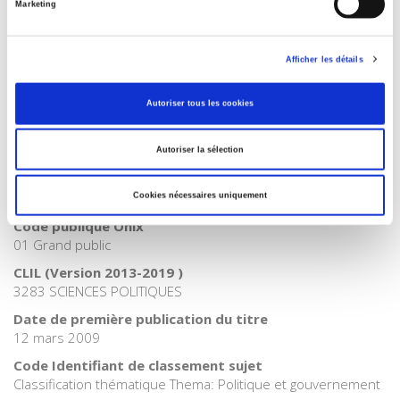
Marketing
Internet Hierarchy
>
Géopolitique
>
Relations internationales
Catégorie (éditeur)
Internet Hierarchy
>
Géopolitique
Afficher les détails
Catégorie (éditeur)
Internet Hierarchy
>
International
Autoriser tous les cookies
Catégorie (éditeur)
Internet Hierarchy
>
Monde & sociétés
Autoriser la sélection
BISAC Subject Heading
POL000000 POLITICAL SCIENCE
Cookies nécessaires uniquement
Code publique Onix
01 Grand public
CLIL (Version 2013-2019 )
3283 SCIENCES POLITIQUES
Date de première publication du titre
12 mars 2009
Code Identifiant de classement sujet
Classification thématique Thema: Politique et gouvernement