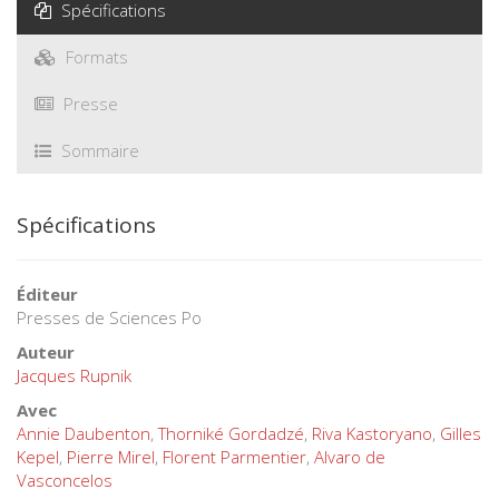
Spécifications
Formats
Presse
Sommaire
Spécifications
Éditeur
Presses de Sciences Po
Auteur
Jacques Rupnik
Avec
Annie Daubenton
,
Thorniké Gordadzé
,
Riva Kastoryano
,
Gilles
Kepel
,
Pierre Mirel
,
Florent Parmentier
,
Alvaro de
Vasconcelos