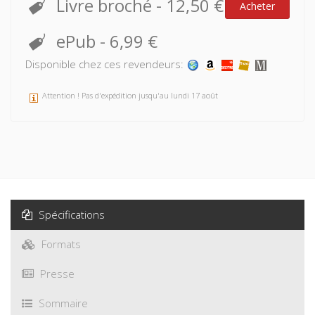
Livre broché
-
12,50 €
Acheter
ePub
-
6,99 €
Disponible chez ces revendeurs:
Attention ! Pas d'expédition jusqu'au lundi 17 août
Spécifications
Formats
Presse
Sommaire