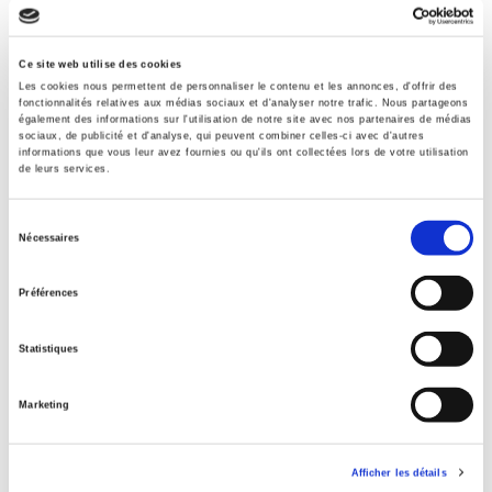
Internet Hierarchy
>
Europe
>
Pays Européens
Catégorie (éditeur)
Internet Hierarchy
>
Europe
>
Politiques européennes
Ce site web utilise des cookies
Les cookies nous permettent de personnaliser le contenu et les annonces, d'offrir des
Catégorie (éditeur)
fonctionnalités relatives aux médias sociaux et d'analyser notre trafic. Nous partageons
Internet Hierarchy
>
Europe
également des informations sur l'utilisation de notre site avec nos partenaires de médias
sociaux, de publicité et d'analyse, qui peuvent combiner celles-ci avec d'autres
Catégorie (éditeur)
informations que vous leur avez fournies ou qu'ils ont collectées lors de votre utilisation
de leurs services.
Internet Hierarchy
>
International
Catégorie (éditeur)
Sélection
Internet Hierarchy
>
Politique
Nécessaires
du
BISAC Subject Heading
consentement
POL000000 POLITICAL SCIENCE
Préférences
Code publique Onix
01 Grand public
Statistiques
CLIL (Version 2013-2019 )
3283 SCIENCES POLITIQUES
Marketing
Date de première publication du titre
13 novembre 2007
Afficher les détails