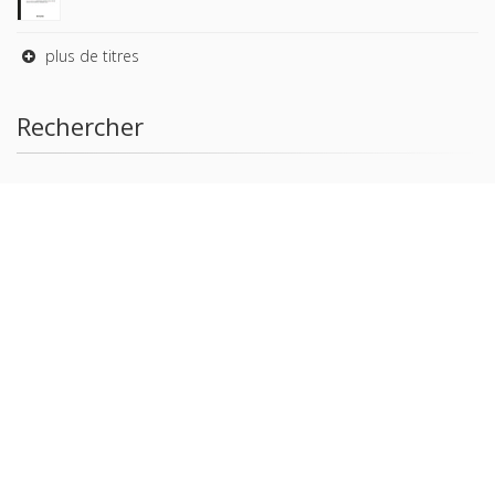
plus de titres
Rechercher
AUTEURS
COLLECTIONS
DOMAINES
REVUES
Copyright © 2026, Presses de Sciences Po. Powered by
GiantChair
. All Rights Reserved