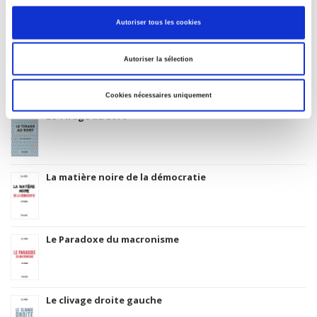
Code Identifiant de classement sujet
Classification thématique Thema: Politique et gouvernement
Autoriser tous les cookies
Autoriser la sélection
Titres
liés
Cookies nécessaires uniquement
Le Tirage au sort
La matière noire de la démocratie
Le Paradoxe du macronisme
Le clivage droite gauche