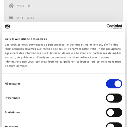
Formats
Sommaire
Extrait
Ce site web utilise des cookies
Les cookies nous permettent de personnaliser le contenu et les annonces, d'offrir des
Spécifications
fonctionnalités relatives aux médias sociaux et d'analyser notre trafic. Nous partageons
également des informations sur l'utilisation de notre site avec nos partenaires de médias
sociaux, de publicité et d'analyse, qui peuvent combiner celles-ci avec d'autres
informations que vous leur avez fournies ou qu'ils ont collectées lors de votre utilisation
Éditeur
de leurs services.
Presses de Sciences Po
Auteur
Sélection
Nécessaires
Colin Hay
,
Andy Smith
du
consentement
Collection
Préférences
Références
Langue
Statistiques
français
Catégorie (éditeur)
Marketing