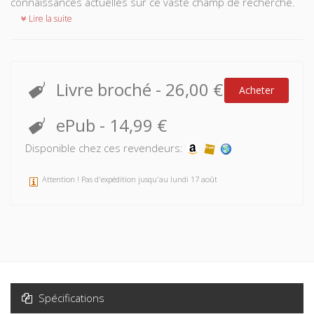
connaissances actuelles sur ce vaste champ de recherche.
Lire la suite
Livre broché
-
26,00 €
Acheter
ePub
-
14,99 €
Disponible chez ces revendeurs:
Attention ! Pas d'expédition jusqu'au lundi 17 août
Spécifications