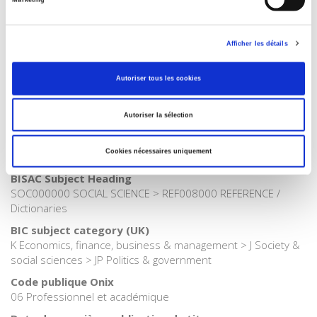
Internet Hierarchy
>
Domaines
>
Gouvernances
Catégorie (éditeur)
Internet Hierarchy
>
Economie politique
Afficher les détails
Catégorie (éditeur)
Autoriser tous les cookies
Internet Hierarchy
>
Politique
Catégorie (éditeur)
Autoriser la sélection
Internet Hierarchy
>
Science politique
Catégorie (éditeur)
Cookies nécessaires uniquement
Internet Hierarchy
>
Société
BISAC Subject Heading
SOC000000 SOCIAL SCIENCE > REF008000 REFERENCE /
Dictionaries
BIC subject category (UK)
K Economics, finance, business & management > J Society &
social sciences > JP Politics & government
Code publique Onix
06 Professionnel et académique