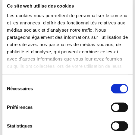
Code publique Onix
Ce site web utilise des cookies
06 Professionnel et académique
Les cookies nous permettent de personnaliser le contenu
Crédit
et les annonces, d'offrir des fonctionnalités relatives aux
Presses de Sciences po
médias sociaux et d'analyser notre trafic. Nous
Date de première publication du titre
partageons également des informations sur l'utilisation de
13 novembre 2013
notre site avec nos partenaires de médias sociaux, de
Code Identifiant de classement sujet
publicité et d'analyse, qui peuvent combiner celles-ci
Classification thématique Thema: Politique et gouvernement
avec d'autres informations que vous leur avez fournies
ou qu'ils ont collectées lors de votre utilisation de leurs
Type d'ouvrage
services.
Monographie
Sélection
Avec
Nécessaires
Index, Bibliographie
du
consentement
Préférences
Titres
liés
Statistiques
Le régime politique de l'Union européenne