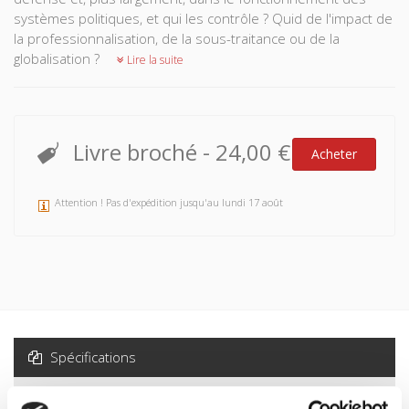
systèmes politiques, et qui les contrôle ? Quid de l'impact de
la professionnalisation, de la sous-traitance ou de la
globalisation ?
Lire la suite
Livre broché
-
24,00 €
Acheter
Attention ! Pas d'expédition jusqu'au lundi 17 août
Spécifications
Formats