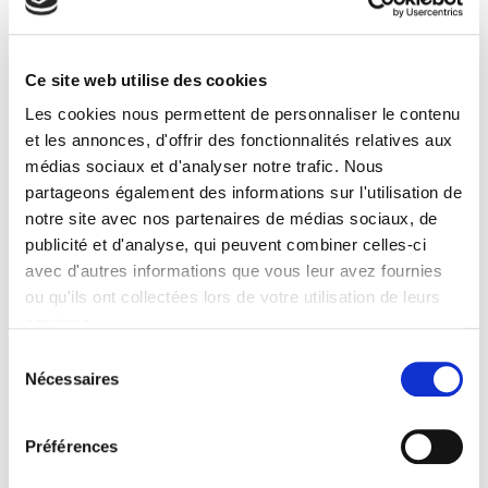
Presse
Sommaire
Ce site web utilise des cookies
Les cookies nous permettent de personnaliser le contenu
Extrait
et les annonces, d'offrir des fonctionnalités relatives aux
médias sociaux et d'analyser notre trafic. Nous
Spécifications
partageons également des informations sur l'utilisation de
notre site avec nos partenaires de médias sociaux, de
publicité et d'analyse, qui peuvent combiner celles-ci
Éditeur
avec d'autres informations que vous leur avez fournies
Presses de Sciences Po
ou qu'ils ont collectées lors de votre utilisation de leurs
Auteur
services.
Jean Joana
Sélection
Collection
Nécessaires
du
Académique
consentement
Langue
Préférences
français