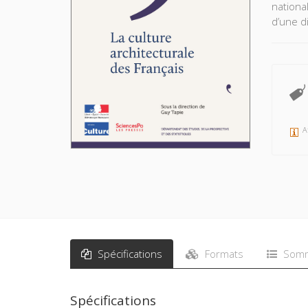
nationa
d’une di
A
Spécifications
Formats
Somm
Spécifications