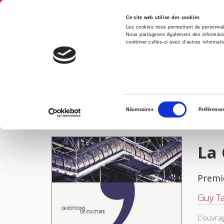
Ce site web utilise des cookies
Les cookies nous permettent de personnalis
Nous partageons également des informations
combiner celles-ci avec d'autres informatio
Accue
Accueil
Sélection
Nécessaires
Préférence
du
IMAGES
consentement
La 
Premi
Guy Ta
L'ouvra