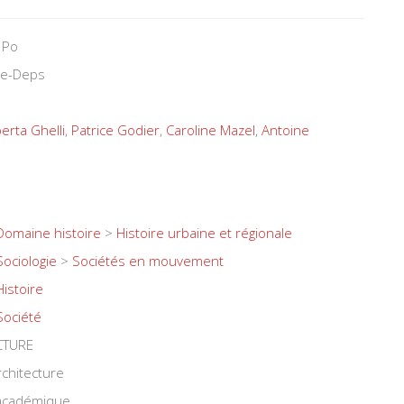
 Po
ure-Deps
erta Ghelli
,
Patrice Godier
,
Caroline Mazel
,
Antoine
Domaine histoire
>
Histoire urbaine et régionale
Sociologie
>
Sociétés en mouvement
Histoire
Société
CTURE
chitecture
 académique