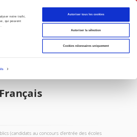
Français
Autoriser tous les cookies
lyser notre trafic.
se, qui peuvent
s.
Politique
Société
Autoriser la sélection
Cookies nécessaires uniquement
ils
 Français
ublics (candidats au concours d’entrée des écoles