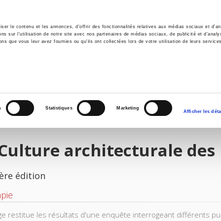
er le contenu et les annonces, d'offrir des fonctionnalités relatives aux médias sociaux et d'ana
 sur l'utilisation de notre site avec nos partenaires de médias sociaux, de publicité et d'analy
ns que vous leur avez fournies ou qu'ils ont collectées lors de votre utilisation de leurs service
il
Environnement
Histoire
International
s
Statistiques
Marketing
Afficher les déta
Culture architecturale des
ère édition
pie
ge restitue les résultats d'une enquête interrogeant différents p