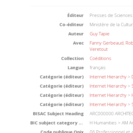
Éditeur
Presses de Sciences
Co-éditeur
Ministère de la Cult
Auteur
Guy Tapie
Avec
Fanny Gerbeaud
,
Rob
Veretout
Collection
Coéditions
Langue
français
Catégorie (éditeur)
Internet Hierarchy
>
Catégorie (éditeur)
Internet Hierarchy
>
Catégorie (éditeur)
Internet Hierarchy
>
Catégorie (éditeur)
Internet Hierarchy
>
BISAC Subject Heading
ARC000000 ARCHITE
BIC subject category (UK)
H Humanities > AM Ar
Code publique Onix
06 Professionnel et