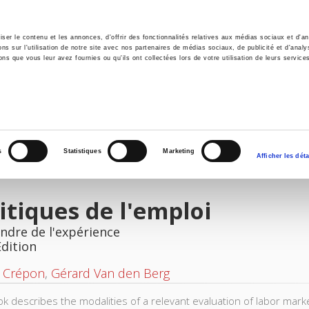
er le contenu et les annonces, d'offrir des fonctionnalités relatives aux médias sociaux et d'ana
 sur l'utilisation de notre site avec nos partenaires de médias sociaux, de publicité et d'analy
ns que vous leur avez fournies ou qu'ils ont collectées lors de votre utilisation de leurs service
e
Environment
History
International
Po
s
Statistiques
Marketing
Afficher les déta
itiques de l'emploi
ndre de l'expérience
Edition
 Crépon
,
Gérard Van den Berg
ok describes the modalities of a relevant evaluation of labor marke