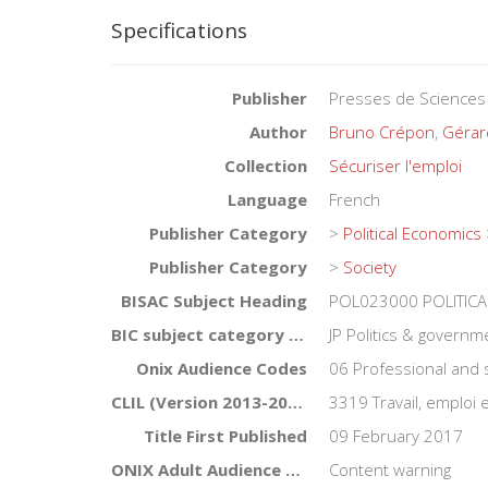
Specifications
Publisher
Presses de Sciences
Author
Bruno Crépon
,
Gérar
Collection
Sécuriser l'emploi
Language
French
Publisher Category
>
Political Economics
Publisher Category
>
Society
BISAC Subject Heading
POL023000 POLITICAL 
BIC subject category (UK)
JP Politics & governm
Onix Audience Codes
06 Professional and 
CLIL (Version 2013-2019)
3319 Travail, emploi e
Title First Published
09 February 2017
ONIX Adult Audience Rating
Content warning