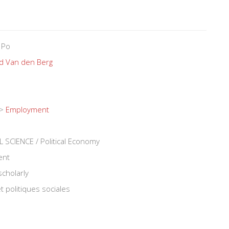
 Po
d Van den Berg
>
Employment
SCIENCE / Political Economy
ent
scholarly
t politiques sociales