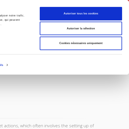
English
Autoriser tous les cookies
lyser notre trafic.
se, qui peuvent
s.
litics
Society
Autoriser la sélection
Cookies nécessaires uniquement
ils
t actions, which often involves the setting up of