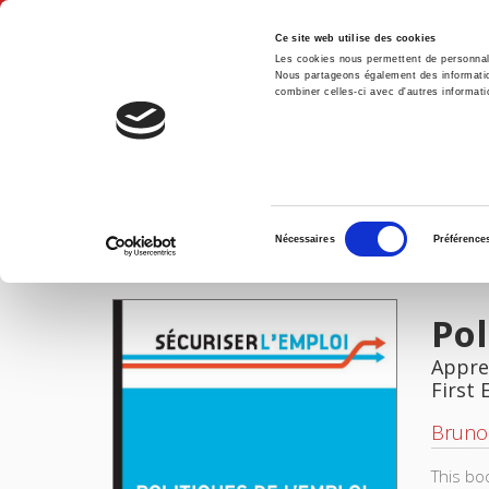
Ce site web utilise des cookies
Les cookies nous permettent de personnalis
Nous partageons également des informations
combiner celles-ci avec d'autres informatio
Hom
Politiques de l'emploi
Home
Sélection
Nécessaires
Préférence
du
IMAGES
consentement
Pol
Appre
First 
Bruno
This bo