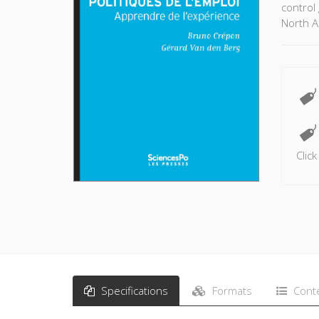
control 
North A
Clic
Specifications
Formats
Cont