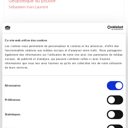
Géopolitique du pouvoir
Sébastien-Yves Laurent
Ce site web utilise des cookies
Les cookies nous permettent de personnaliser le contenu et les annonces, d'offrir des
fonctionnalités relatives aux médias sociaux et d'analyser notre trafic. Nous partageons
également des informations sur l'utilisation de notre site avec nos partenaires de médias
sociaux, de publicité et d'analyse, qui peuvent combiner celles-ci avec d'autres
informations que vous leur avez fournies ou qu'ils ont collectées lors de votre utilisation
de leurs services.
Sélection
Nécessaires
du
Agora débats/jeunesses 67, 2014
consentement
Préférences
Jeunes européens : quelles valeurs en partage ?
et al.
Statistiques