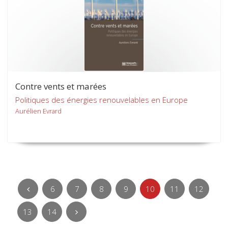
Contre vents et marées
Politiques des énergies renouvelables en Europe
Aurélien Evrard
6
7
8
9
10
11
12
13
14