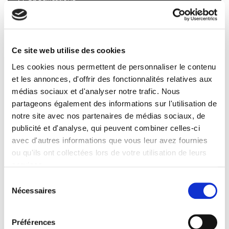
Formats
Presse
Ce site web utilise des cookies
Sommaire
Les cookies nous permettent de personnaliser le contenu
et les annonces, d'offrir des fonctionnalités relatives aux
Extrait
médias sociaux et d'analyser notre trafic. Nous
partageons également des informations sur l'utilisation de
Spécifications
notre site avec nos partenaires de médias sociaux, de
publicité et d'analyse, qui peuvent combiner celles-ci
avec d'autres informations que vous leur avez fournies
Éditeur
ou qu'ils ont collectées lors de votre utilisation de leurs
Presses de Sciences Po
services.
Auteur
Sélection
Nenad Stojanović
Nécessaires
du
Collection
consentement
Références
Préférences