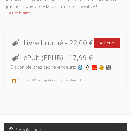
questions que pose la discrimination positive !
Lire la suite
Livre broché
-
22,00 €
Acheter
ePub (EPUB)
-
17,99 €
Disponible chez ces revendeurs:
Attention ! Pas d'expédition jusqu'au lundi 17 août
Spécifications