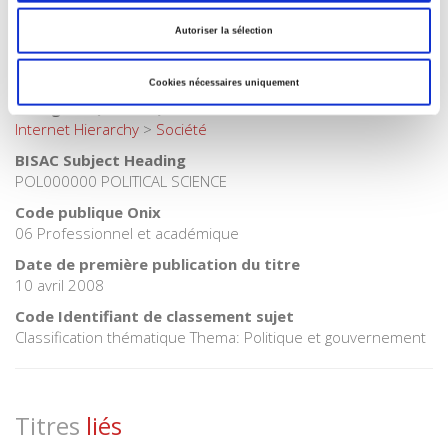
Catégorie (éditeur)
Internet Hierarchy
>
International
Autoriser la sélection
Catégorie (éditeur)
Internet Hierarchy
>
Politique
Cookies nécessaires uniquement
Catégorie (éditeur)
Internet Hierarchy
>
Société
BISAC Subject Heading
POL000000 POLITICAL SCIENCE
Code publique Onix
06 Professionnel et académique
Date de première publication du titre
10 avril 2008
Code Identifiant de classement sujet
Classification thématique Thema: Politique et gouvernement
Titres
liés