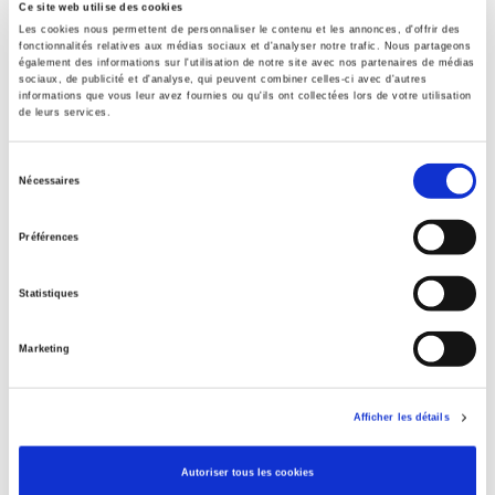
Ce site web utilise des cookies
Presses de Sciences Po
Les cookies nous permettent de personnaliser le contenu et les annonces, d'offrir des
Auteur
fonctionnalités relatives aux médias sociaux et d'analyser notre trafic. Nous partageons
également des informations sur l'utilisation de notre site avec nos partenaires de médias
CIHEAM
sociaux, de publicité et d'analyse, qui peuvent combiner celles-ci avec d'autres
informations que vous leur avez fournies ou qu'ils ont collectées lors de votre utilisation
Langue
de leurs services.
français
Mots clés
Sélection
Nécessaires
agriculture
,
Développement
,
Développement durable
,
du
Méditerranée
,
Territoires ruraux
consentement
Préférences
Catégorie (éditeur)
Internet Hierarchy
>
Géopolitique
>
Developpement /
durable
Statistiques
Catégorie (éditeur)
Internet Hierarchy
>
Europe
>
Politiques européennes
Marketing
Catégorie (éditeur)
Internet Hierarchy
>
Economie politique
Afficher les détails
Catégorie (éditeur)
Internet Hierarchy
>
Environnement
Autoriser tous les cookies