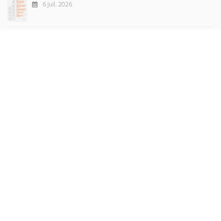
6 juil. 2026
Raisons politiques 102, mai 2026
23 juin 2026
plus de titres
Rechercher
AUTEURS
COLLECTIONS
DOMAINES
REVUES