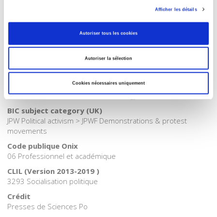
Afficher les détails
Catégorie (éditeur)
Internet Hierarchy
>
Société
Autoriser tous les cookies
Catégorie (éditeur)
Internet Hierarchy
>
Sociologie
Autoriser la sélection
BISAC Subject Heading
YAN052040 YOUNG ADULT NONFICTION / Social Science /
Politics & Government > YAN052060 YOUNG ADULT
Cookies nécessaires uniquement
NONFICTION / Social Science / Sociology
BIC subject category (UK)
JPW Political activism > JPWF Demonstrations & protest
movements
Code publique Onix
06 Professionnel et académique
CLIL (Version 2013-2019 )
3293 Socialisation politique
Crédit
Presses de Sciences Po