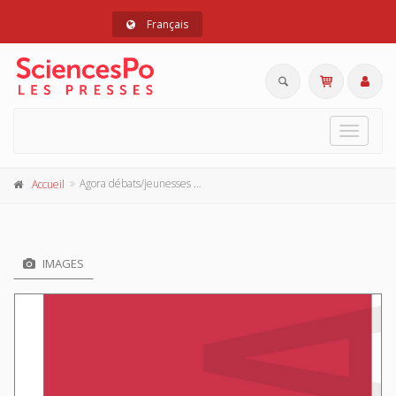
Français
Toggle
navigat
Agora débats/jeunesses 73, 2016
Accueil
IMAGES