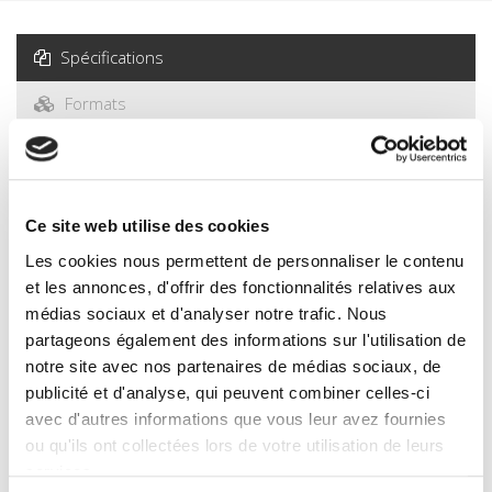
Spécifications
Formats
Sommaire
Spécifications
Ce site web utilise des cookies
Les cookies nous permettent de personnaliser le contenu
et les annonces, d'offrir des fonctionnalités relatives aux
Éditeur
Presses de Sciences Po
médias sociaux et d'analyser notre trafic. Nous
partageons également des informations sur l'utilisation de
Partie du titre
notre site avec nos partenaires de médias sociaux, de
Numéro 35
publicité et d'analyse, qui peuvent combiner celles-ci
Auteur
avec d'autres informations que vous leur avez fournies
Romain Pirard
ou qu'ils ont collectées lors de votre utilisation de leurs
Préface de
services.
Alain Karsenty