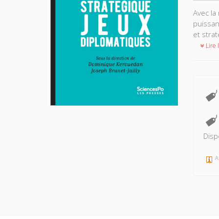
Avec la
puissan
et stra
Lire l
Disp
A