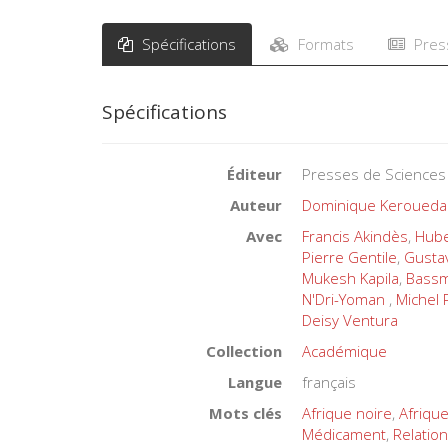
Spécifications
Formats
Pres
Spécifications
Éditeur
Presses de Sciences
Auteur
Dominique Keroueda
Avec
Francis Akindès
,
Hube
Pierre Gentile
,
Gusta
Mukesh Kapila
,
Bassm
N'Dri-Yoman
,
Michel 
Deisy Ventura
Collection
Académique
Langue
français
Mots clés
Afrique noire
,
Afriqu
Médicament
,
Relation