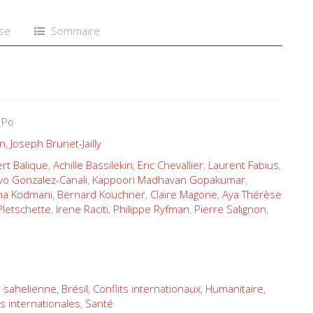
se
Sommaire
 Po
n
,
Joseph Brunet-Jailly
rt Balique
,
Achille Bassilekin
,
Eric Chevallier
,
Laurent Fabius
,
vo Gonzalez-Canali
,
Kappoori Madhavan Gopakumar
,
a Kodmani
,
Bernard Kouchner
,
Claire Magone
,
Aya Thérèse
Pletschette
,
Irene Raciti
,
Philippe Ryfman
,
Pierre Salignon
,
e sahelienne
,
Brésil
,
Conflits internationaux
,
Humanitaire
,
s internationales
,
Santé