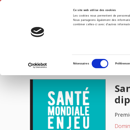
Ce site web utilise des cookies
Les cookies nous permettent de personnalis
Nous partageons également des informations
combiner celles-ci avec d'autres informatio
Accue
Accueil
Sélection
Nécessaires
Préférence
du
IMAGES
consentement
San
di
Premi
Domin