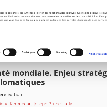
er le contenu et les annonces, d'offrir des fonctionnalités relatives aux médias sociaux et d'ana
 sur l'utilisation de notre site avec nos partenaires de médias sociaux, de publicité et d'analy
ns que vous leur avez fournies ou qu'ils ont collectées lors de votre utilisation de leurs service
il
Environnement
Histoire
International
s
Statistiques
Marketing
Afficher les déta
té mondiale. Enjeu stratég
plomatiques
ère édition
ique Kerouedan
,
Joseph Brunet-Jailly