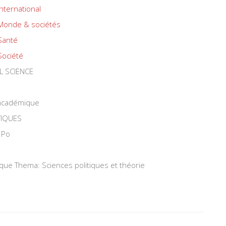
International
Monde & sociétés
Santé
Société
L SCIENCE
 académique
TIQUES
 Po
ique Thema: Sciences politiques et théorie