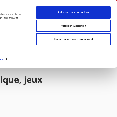
Français
Autoriser tous les cookies
lyser notre trafic.
se, qui peuvent
s.
Politique
Société
Autoriser la sélection
Cookies nécessaires uniquement
ils
ique, jeux