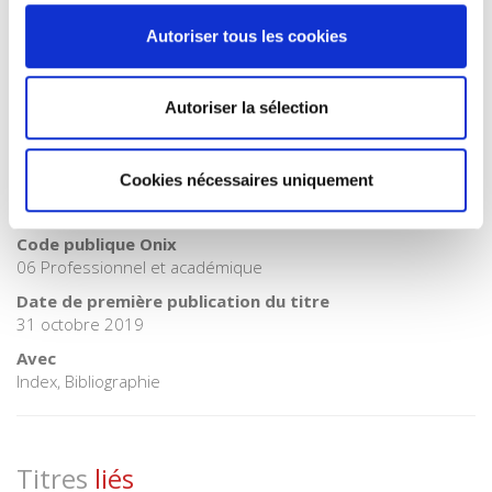
Catégorie (éditeur)
Autoriser tous les cookies
Internet Hierarchy
>
Développement durable
Catégorie (éditeur)
Internet Hierarchy
>
Environnement
Autoriser la sélection
BISAC Subject Heading
NAT010000 NATURE / Ecology
Cookies nécessaires uniquement
BIC subject category (UK)
J Society & social sciences
Code publique Onix
06 Professionnel et académique
Date de première publication du titre
31 octobre 2019
Avec
Index, Bibliographie
Titres
liés