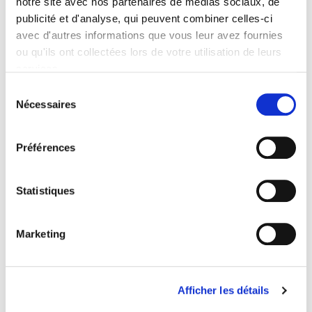
notre site avec nos partenaires de médias sociaux, de
publicité et d'analyse, qui peuvent combiner celles-ci
Presse
avec d'autres informations que vous leur avez fournies
Sommaire
ou qu'ils ont collectées lors de votre utilisation de leurs
services.
Sélection
Spécifications
Nécessaires
du
consentement
Éditeur
Préférences
Presses de Sciences Po
Auteur
Statistiques
Jean-Noël Jouzel
Collection
Académique
Marketing
Langue
français
Catégorie (éditeur)
Afficher les détails
Internet Hierarchy
>
Domaines
>
Gouvernances