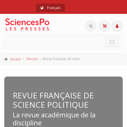
Français
Toggle
navigat
Revues
Revue française de science politique
Accueil
REVUE FRANÇAISE DE
SCIENCE POLITIQUE
La revue académique de la
discipline