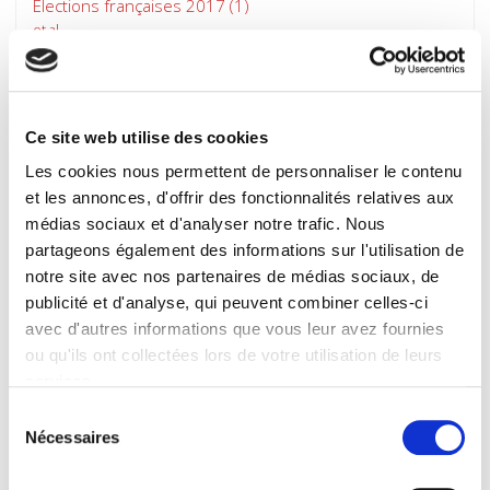
Elections françaises 2017 (1)
et al.
Ce site web utilise des cookies
Les cookies nous permettent de personnaliser le contenu
et les annonces, d'offrir des fonctionnalités relatives aux
médias sociaux et d'analyser notre trafic. Nous
partageons également des informations sur l'utilisation de
notre site avec nos partenaires de médias sociaux, de
publicité et d'analyse, qui peuvent combiner celles-ci
avec d'autres informations que vous leur avez fournies
Revue française de science politique 67-4 août
ou qu'ils ont collectées lors de votre utilisation de leurs
2017
services.
Varia
Sélection
et al.
Nécessaires
du
consentement