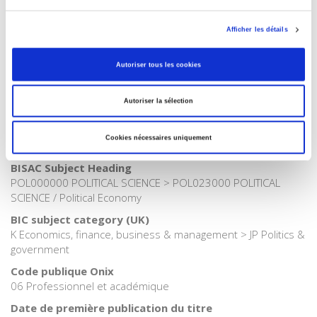
Catégorie (éditeur)
Afficher les détails
Internet Hierarchy
>
Economie politique
Catégorie (éditeur)
Autoriser tous les cookies
Internet Hierarchy
>
Politique
Catégorie (éditeur)
Autoriser la sélection
Internet Hierarchy
>
Science politique
Catégorie (éditeur)
Cookies nécessaires uniquement
Internet Hierarchy
>
Société
BISAC Subject Heading
POL000000 POLITICAL SCIENCE > POL023000 POLITICAL
SCIENCE / Political Economy
BIC subject category (UK)
K Economics, finance, business & management > JP Politics &
government
Code publique Onix
06 Professionnel et académique
Date de première publication du titre