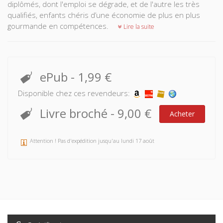
diplômés, dont l'emploi se dégrade, et de l'autre les très
qualifiés, enfants chéris d’une économie de plus en plus
gourmande en compétences.
Lire la suite
ePub
-
1,99 €
Disponible chez ces revendeurs:
Livre broché
-
9,00 €
Acheter
Attention ! Pas d'expédition jusqu'au lundi 17 août