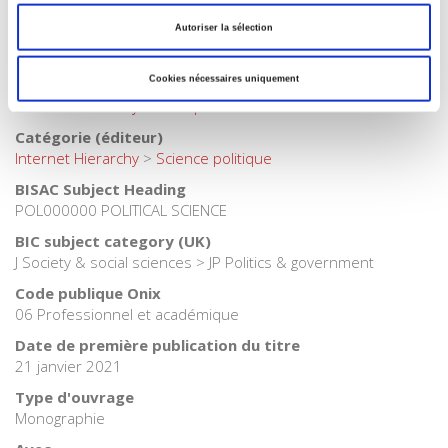
Watanabe
,
Michel Wieviorka
Autoriser la sélection
Langue
français
Cookies nécessaires uniquement
Catégorie (éditeur)
Internet Hierarchy
>
Politique
Catégorie (éditeur)
Internet Hierarchy
>
Science politique
BISAC Subject Heading
POL000000 POLITICAL SCIENCE
BIC subject category (UK)
J Society & social sciences > JP Politics & government
Code publique Onix
06 Professionnel et académique
Date de première publication du titre
21 janvier 2021
Type d'ouvrage
Monographie