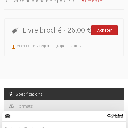
puissance du phénomène populiste.
Lire la suite
Livre broché
-
26,00 €
Acheter
Attention ! Pas d'expédition jusqu'au lundi 17 août
Spécifications
Formats
Sommaire