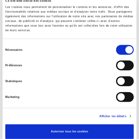
Ce site web utilise des cookies
Les cookies nous permettent de personnaliser le contenu et les annonces, d'offrir des
Spécifications
fonctionnalités relatives aux médias sociaux et d'analyser notre trafic. Nous partageons
également des informations sur l'utilisation de notre site avec nos partenaires de médias
sociaux, de publicité et d'analyse, qui peuvent combiner celles-ci avec d'autres
informations que vous leur avez fournies ou qu'ils ont collectées lors de votre utilisation
Éditeur
de leurs services.
Presses de Sciences Po
Directeur éditorial
Sélection
Nécessaires
Piero Ignazi
,
Dominique Reynié
du
Avec
consentement
Préférences
Martin A.Schain
,
Vivien A.Schmidt
,
Koen Abts
,
Yann Algan
,
Bertrand Badie
,
Jack Billiet
,
Daniel Boy
,
Pierre Bréchon
,
Bruno
Cautrès
,
Roland Cayrol
,
Jean Chiche
,
Gil Delannoi
,
Alexandre
Statistiques
Escudier
,
Gilles Finchelstein
,
Serge Galam
,
Jollien Galle
,
Guy
Groux
,
David Hanley
,
Jean-Vincent Holeindre
,
Jérôme Jaffré
,
Marketing
Lucien Jaume
,
Gilles Kepel
,
Marc Lazar
,
Joan Marcet
,
Bart
Meuleman
,
Michael Minkenberg
,
Janine Mossuz-Lavau
,
Anne
Muxel
,
François Rachline
,
Philippe Raynaud
,
Myriam Revault
Afficher les détails
d'Allonnes
,
Henri Rey
,
Luc Rouban
,
Dominique Schnapper
,
Sylvie Strudel
,
Marc Swyngedouw
,
Pierre-André Taguieff
,
Autoriser tous les cookies
Antony Todorov
,
Virginie Tournay
,
Thierry Vedel
,
Hirotaka