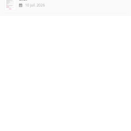
10 juil. 2026
Revue française de sociologie 66 3/4, juillet-décembre
2026
7 juil. 2026
Sociétés contemporaines 139, 2025
6 juil. 2026
Raisons politiques 102, mai 2026
23 juin 2026
plus de titres
Rechercher
AUTEURS