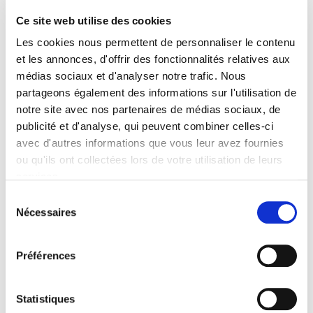
Ce site web utilise des cookies
Éditeur
Les cookies nous permettent de personnaliser le contenu
Presses de Sciences Po
et les annonces, d'offrir des fonctionnalités relatives aux
Auteur
médias sociaux et d'analyser notre trafic. Nous
Jean-Baptiste Jeangène Vilmer
partageons également des informations sur l'utilisation de
Collection
notre site avec nos partenaires de médias sociaux, de
Références
publicité et d'analyse, qui peuvent combiner celles-ci
Langue
avec d'autres informations que vous leur avez fournies
français
ou qu'ils ont collectées lors de votre utilisation de leurs
Catégorie (éditeur)
services.
Internet Hierarchy
>
Domaines
>
Monde et sociétés
Sélection
Catégorie (éditeur)
Nécessaires
du
Internet Hierarchy
>
Géopolitique
>
Relations internationales
consentement
Catégorie (éditeur)
Préférences
Internet Hierarchy
>
Droit
Catégorie (éditeur)
Statistiques
Internet Hierarchy
>
Géopolitique