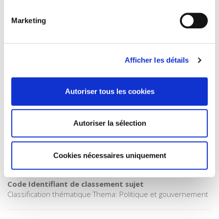
Catégorie (éditeur)
Internet Hierarchy
>
International
Marketing
Catégorie (éditeur)
Internet Hierarchy
>
Monde & sociétés
Catégorie (éditeur)
Afficher les détails
Internet Hierarchy
>
Société
BISAC Subject Heading
Autoriser tous les cookies
POL000000 POLITICAL SCIENCE
Code publique Onix
06 Professionnel et académique
Autoriser la sélection
CLIL (Version 2013-2019 )
3283 SCIENCES POLITIQUES
Cookies nécessaires uniquement
Date de première publication du titre
14 novembre 2011
Code Identifiant de classement sujet
Classification thématique Thema: Politique et gouvernement