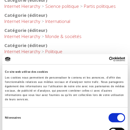
Catégorie (éditeur)
Internet Hierarchy
>
Science politique
>
Partis politiques
Catégorie (éditeur)
Internet Hierarchy
>
International
Catégorie (éditeur)
Internet Hierarchy
>
Monde & sociétés
Catégorie (éditeur)
Internet Hierarchy
>
Politique
BISAC Subject Heading
POL000000 POLITICAL SCIENCE
Ce site web utilise des cookies
BIC subject category (UK)
Les cookies nous permettent de personnaliser le contenu et les annonces, d'offrir des
H Humanities > J Society & social sciences
fonctionnalités relatives aux médias sociaux et d'analyser notre trafic. Nous partageons
également des informations sur l'utilisation de notre site avec nos partenaires de médias
Code publique Onix
sociaux, de publicité et d'analyse, qui peuvent combiner celles-ci avec d'autres
informations que vous leur avez fournies ou qu'ils ont collectées lors de votre utilisation
06 Professionnel et académique
de leurs services.
CLIL (Version 2013-2019 )
3283 SCIENCES POLITIQUES
Sélection
Nécessaires
Crédit
du
Presses de Sciences Po
consentement