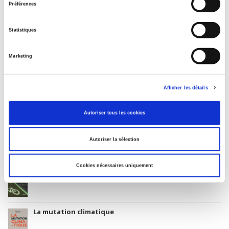
Préférences
Date de première publication du titre
10 octobre 2015
Statistiques
Code Identifiant de classement sujet
Classification thématique Thema: Politique et gouvernement
Marketing
Type d'ouvrage
Monographie
Avec
Afficher les détails
Index, Bibliographie
Autoriser tous les cookies
Autoriser la sélection
Titres
liés
Cookies nécessaires uniquement
La ville verte au pied du mur
La mutation climatique